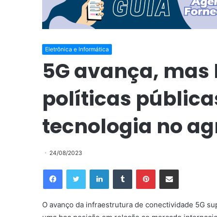
Eletrônica e Informática
5G avança, mas B
políticas públic
tecnologia no a
24/08/2023
Facebook
Twitter
Linkedin
Tumblr
Pinterest
Compartilhar via e-mail
O avanço da infraestrutura de conectividade 5G sup