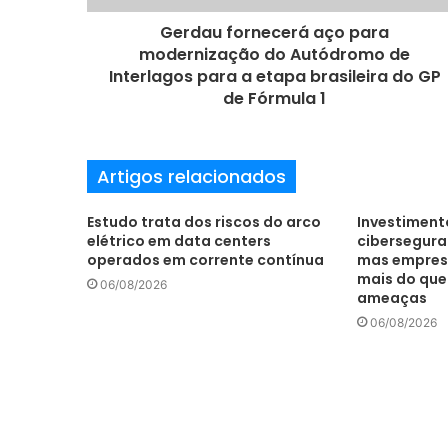
ç
o
Gerdau fornecerá aço para
d
modernização do Autódromo de
e
Interlagos para a etapa brasileira do GP
e
de Fórmula 1
m
a
i
Artigos relacionados
l
Estudo trata dos riscos do arco
Investiment
elétrico em data centers
cibersegur
operados em corrente contínua
mas empres
mais do qu
06/08/2026
ameaças
06/08/2026