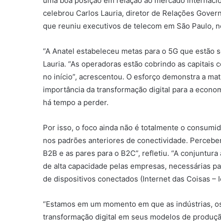
uma boa posição em relação ao mercado internacio
celebrou Carlos Lauria, diretor de Relações Gove
que reuniu executivos de telecom em São Paulo, no
“A Anatel estabeleceu metas para o 5G que estão 
Lauria. “As operadoras estão cobrindo as capitais
no início”, acrescentou. O esforço demonstra a m
importância da transformação digital para a econo
há tempo a perder.
Por isso, o foco ainda não é totalmente o consumid
nos padrões anteriores de conectividade. Percebe
B2B e as pares para o B2C”, refletiu. “A conjuntur
de alta capacidade pelas empresas, necessárias p
de dispositivos conectados (Internet das Coisas – Io
“Estamos em um momento em que as indústrias, os
transformação digital em seus modelos de produção