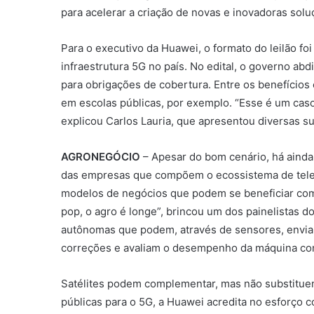
para acelerar a criação de novas e inovadoras soluç
Para o executivo da Huawei, o formato do leilão fo
infraestrutura 5G no país. No edital, o governo ab
para obrigações de cobertura. Entre os benefícios 
em escolas públicas, por exemplo. “Esse é um caso i
explicou Carlos Lauria, que apresentou diversas s
AGRONEGÓCIO
– Apesar do bom cenário, há aind
das empresas que compõem o ecossistema de telec
modelos de negócios que podem se beneficiar com o
pop, o agro é longe”, brincou um dos painelistas d
autônomas que podem, através de sensores, enviar
correções e avaliam o desempenho da máquina com
Satélites podem complementar, mas não substituem
públicas para o 5G, a Huawei acredita no esforço 