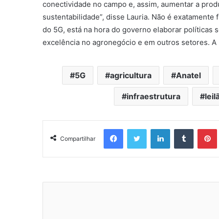
conectividade no campo e, assim, aumentar a prod
sustentabilidade”, disse Lauria. Não é exatamente 
do 5G, está na hora do governo elaborar políticas 
excelência no agronegócio e em outros setores. A 
5G
agricultura
Anatel
infraestrutura
leil
Facebook
Twitter
Linkedin
Tumblr
Pintere
Compartilhar