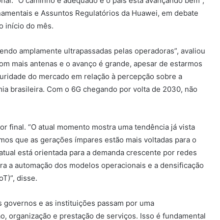
nal. “O caminho é adequado e o país está avançando bem”,
rnamentais e Assuntos Regulatórios da Huawei, em debate
 início do mês.
sendo amplamente ultrapassadas pelas operadoras”, avaliou
 com mais antenas e o avanço é grande, apesar de estarmos
aturidade do mercado em relação à percepção sobre a
mia brasileira. Com o 6G chegando por volta de 2030, não
or final. “O atual momento mostra uma tendência já vista
mos que as gerações ímpares estão mais voltadas para o
a atual está orientada para a demanda crescente por redes
ara a automação dos modelos operacionais e a densificação
T)”, disse.
 governos e as instituições passam por uma
, organização e prestação de serviços. Isso é fundamental