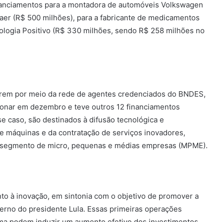
nanciamentos para a montadora de automóveis Volkswagen
raer (R$ 500 milhões), para a fabricante de medicamentos
ologia Positivo (R$ 330 milhões, sendo R$ 258 milhões no
rrem por meio da rede de agentes credenciados do BNDES,
onar em dezembro e teve outros 12 financiamentos
e caso, são destinados à difusão tecnológica e
de máquinas e da contratação de serviços inovadores,
 no segmento de micro, pequenas e médias empresas (MPME).
nto à inovação, em sintonia com o objetivo de promover a
verno do presidente Lula. Essas primeiras operações
ma podem induzir um aumento efetivo dos investimentos