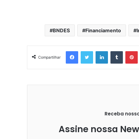
BNDES
Financiamento
I
Facebook
Twitter
Linkedin
Tumblr
Pintere
Compartilhar
Receba nossas
Assine nossa News