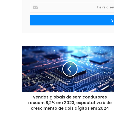
I
n
s
i
r
a
o
s
e
u
e
n
d
e
r
e
ç
o
Vendas globais de semicondutores
d
recuam 8,2% em 2023, expectativa é de
e
crescimento de dois dígitos em 2024
e