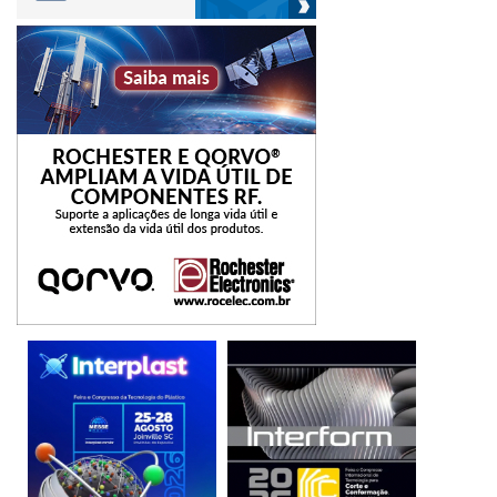
__________________________________________
SERVIÇO:
17ª Feira Industrial do Vale da Eletrônica – Fivel
Data: de 22 a 24 de outubro de 2025
Horário: 14h às 21h
Local: Campus da ETE – Escola Técnica de Eletrônica
Entrada gratuita
Informações e credenciamento:
www.fivel.com.br
,
sindvel@sindvel.com.br,@fivel_sidvel, (35)3471-2055 ou
(35)9230-0788 (WhatsApp)