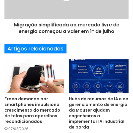
l
PROGRAMAÇÃO – A feira contará com palestras, visitas às
fábricas, encontros governamentais e atividades com o
Migração simplificada ao mercado livre de
mercado, fortalecendo a visibilidade do APL do Vale da
energia começou a valer em 1º de julho
Eletrônica, classificado como APL-04 Pleno – o mais
funcional do país.
Artigos relacionados
Um dos destaques da última edição, o Tecnogame Fivel,
retorna este ano com categorias voltadas a visitantes,
acadêmicos e negócios. Por meio do aplicativo da feira, os
participantes poderão interagir, cumprir desafios e
Fraca demanda por
Hubs de recursos de IA e de
concorrer a prêmios em cada área.
smartphones impulsiona
gerenciamento de energia
crescimento do mercado
da Mouser ajudam
de telas para aparelhos
engenheiros a
recondicionados
implementar IA industrial
de borda
07/08/2026
Para participar do “Tecnogame Fivel” é preciso acessar o