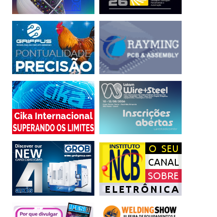
APL do Vale da Eletrônica
Fivel
inteligência artificial
Santa Rita do Sapucaí
Sindvel
Vale da Eletrônica