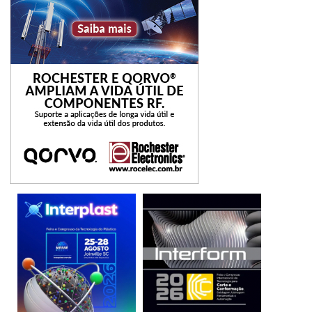
sentido, como a proposta que permite que as empresas
utilizem o benefício fiscal em exercícios subsequentes, e
não apenas no ano seguinte, além da ampliação das
possibilidades de investimento em PD&I que podem ser
abatidas dos impostos a pagar. O Projeto de Lei Nº 4944
(2020), que tem como autora a deputada Luisa Canziani e
como relator o deputado Vitor Lippi, prevê essas e outras
modificações, mas ainda não foi julgado.
É fato que Ciência, Tecnologia e Inovação se tornaram
sinônimos de competitividade econômica e modernidade,
na medida em que os países em desenvolvimento buscam
diversificar suas economias e torná-las mais fortes em
conhecimento. Por isso, é imperativo que o Governo
Federal e o Congresso Nacional, na figura do novo
Presidente da República e dos novos senadores e
deputados federais que serão eleitos (ou reeleitos) em
breve, estejam dispostos a empreender mudanças