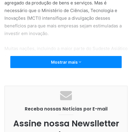
agregado da produção de bens e serviços. Mas é
necessário que o Ministério de Ciências, Tecnologia e
Inovações (MCTI) intensifique a divulgação desses
benefícios para que mais empresas sejam estimuladas a
investir em inovação.
Muitas nações, incluindo a maior parte do Sudeste Asiático
e da Europa, fizeram do desenvolvimento econômico,
Mostrar mais
liderado pela inovação, um ponto central de suas
estratégias econômicas nacionais. Enquanto o Brasil
investiu 1,26% do PIB em P,D&I em 2018, segundo relatório
da Unesco, Portugal investiu 1,35%, Itália 1,40%, França
2,20%, Estados Unidos 2,84%, Alemanha 3,09%, Japão
3,26% e Israel 4,95%.
Receba nossas Notícias por E-mail
No ano-base 2020, 2.564 empresas investiram R$ 14
Assine nossa Newslletter
bilhões em P,D&I e tiveram uma renúncia fiscal de R$ 3,87