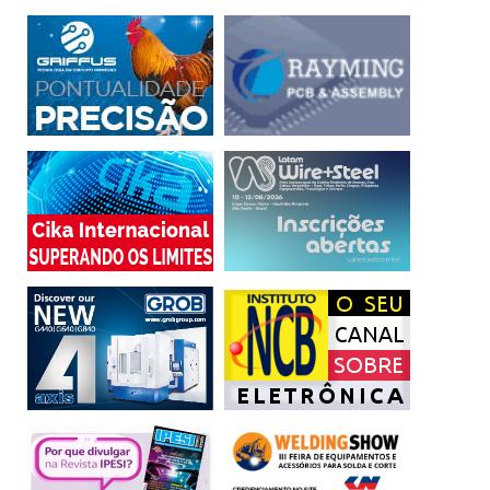
urgentes na política nacional de Ciência, Tecnologia e
Inovação — especialmente na Lei do Bem, que pode
beneficiar um número muito maior de iniciativas nacionais
e ampliar a competitividade brasileira no cenário global,
cada vez mais disputado.
(*) O autor é diretor de Operações da consultoria G.A.C.
Brasil.
atividades
benefícios
Desenvolvimento
divulgação
estímulo
Inovação
intensificar
MCTI
regime
sustentável