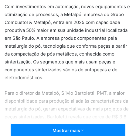
Com investimentos em automação, novos equipamentos e
otimização de processos, a Metalpó, empresa do Grupo
Combustol & Metalpó, entra em 2025 com capacidade
produtiva 50% maior em sua unidade industrial localizada
em São Paulo. A empresa produz componentes pela
metalurgia do pó, tecnologia que conforma peças a partir
da compactação de pós metálicos, conhecida como
sinterização. Os segmentos que mais usam peças e
componentes sinterizados são os de autopeças e de
eletrodomésticos.
Para o diretor da Metalpó, Sílvio Bartoletti, PMT, a maior
disponibilidade para produção aliada às características da
metalurgia do pó, geram expectativas de mais projetos de
peças sinterizadas. Bartoletti revela que cerca de R$ 3,8
milhões foram alocados para o aumento da capacidade,
Mostrar mais
automação e aperfeiçoamento dos sistemas de controle