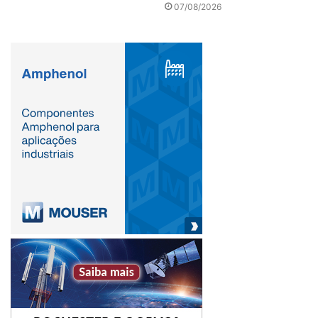
07/08/2026
automação
autopeças
componentes sinterizados
Equipamentos
Metalpó
metalurgia do pó