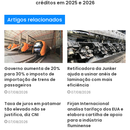
créditos em 2025 e 2026
A expansão da capacidade produtiva trouxe, também,
maior disponibilidade no setor de desenvolvimento de
Artigos relacionados
ferramentas, utilizadas internamente na produção de
peças compactadas pela metalurgia do pó.
“A Metalpó é uma das pioneiras e maiores empresas do
Brasil no desenvolvimento da tecnologia de metalurgia do
Governo aumenta de 20%
Retificadora da Junker
pó, com vasto conhecimento de projetos, atendimento às
para 30% o imposto de
ajuda a usinar anéis de
importação de trens de
laminação com mais
exigências e todas as normas mais rigorosas da indústria
passageiros
eficiência
automotiva, técnica apurada na fabricação de ferramental,
07/08/2026
07/08/2026
além do domínio de técnicas de tratamentos térmicos e
seleção de materiais”, resume Bartoletti. (foto/divulgação)
Taxa de juros em patamar
Firjan Internacional
tão elevado não se
analisa tarifaço dos EUA e
justifica, diz CNI
elabora cartilha de apoio
para a indústria
07/08/2026
fluminense