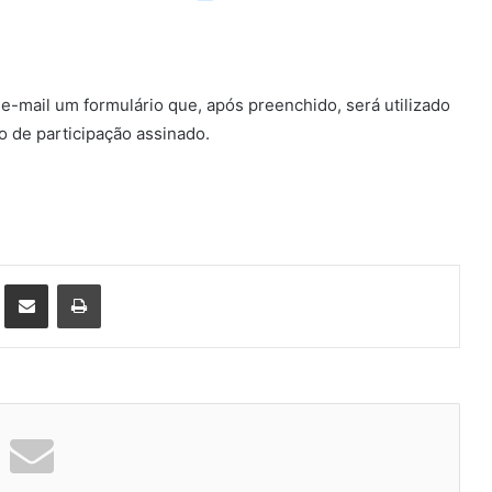
 e-mail um formulário que, após preenchido, será utilizado
o de participação assinado.
st
Compartilhar via e-mail
Imprimir