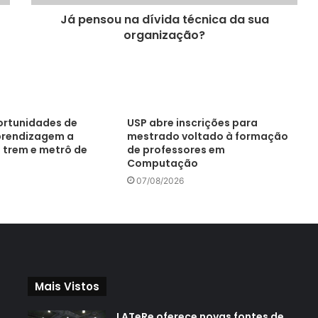
Já pensou na dívida técnica da sua
organização?
portunidades de
USP abre inscrições para
prendizagem a
mestrado voltado à formação
 trem e metrô de
de professores em
Computação
07/08/2026
Mais Vistos
LATeRe oferece novas fontes de