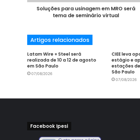
ç
o
Soluções para usinagem em MRO será
d
tema de seminário virtual
e
e
m
Artigos relacionados
a
i
l
Latam Wire + Steel será
CIEE leva o
realizada de 10 a 12 de agosto
estágio e a
em São Paulo
estações de
São Paulo
07/08/2026
07/08/2026
Facebook Ipesi