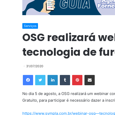
Serviços
OSG realizará we
tecnologia de fu
31/07/2020
Facebook
Twitter
Linkedin
Tumblr
Pinterest
Compartilhar via e-mail
No dia 5 de agosto, a OSG realizará um webinar co
Gratuito, para participar é necessário dazer a inscr
https://www.sympla.com.br/webinar-osg—tecnolo