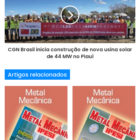
a
i
l
CGN Brasil inicia construção de nova usina solar
de 44 MW no Piauí
Artigos relacionados