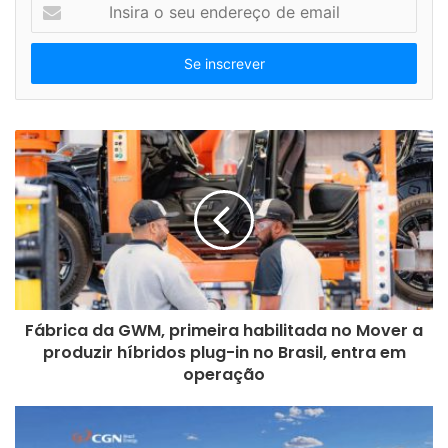
I
sustentável
n
s
i
r
a
o
s
e
u
e
n
d
e
r
e
Fábrica da GWM, primeira habilitada no Mover a
ç
produzir híbridos plug-in no Brasil, entra em
o
operação
d
e
e
m