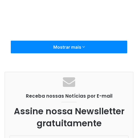
Mostrar mais
Receba nossas Notícias por E-mail
ambiente
Eficiência
expectativas
Assine nossa Newslletter
Fábrica
futuro
Mercado
gratuitamente
Precisão
Processo
redefinida