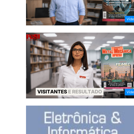
Víd
Víd