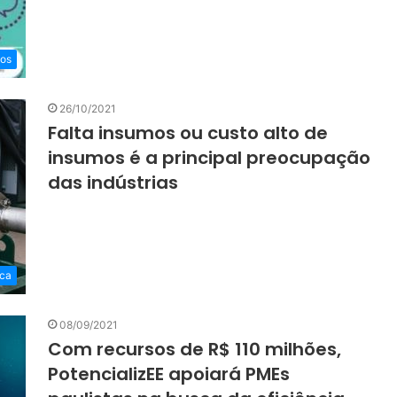
ços
26/10/2021
Falta insumos ou custo alto de
insumos é a principal preocupação
das indústrias
ca
08/09/2021
Com recursos de R$ 110 milhões,
PotencializEE apoiará PMEs