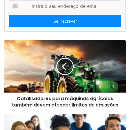
I
n
Quimatic Tapmatic
Starrett
webinar
s
i
r
a
o
s
e
u
e
n
d
e
r
e
Catalisadores para máquinas agrícolas
ç
também devem atender limites de emissões
o
d
e
e