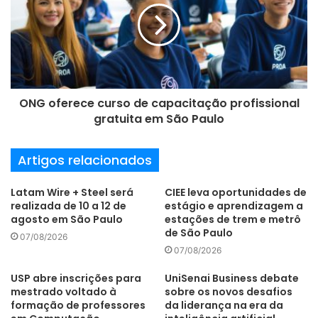
m
a
i
l
ONG oferece curso de capacitação profissional
gratuita em São Paulo
Artigos relacionados
Latam Wire + Steel será
CIEE leva oportunidades de
realizada de 10 a 12 de
estágio e aprendizagem a
agosto em São Paulo
estações de trem e metrô
de São Paulo
07/08/2026
07/08/2026
USP abre inscrições para
UniSenai Business debate
mestrado voltado à
sobre os novos desafios
formação de professores
da liderança na era da