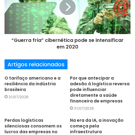
entender e que não descreve seu produto ou serviço.
m
a
Também vale mencionar o quanto é difícil, hoje em dia, ter
i
l
uma marca registrada que já não esteja sendo usada, pois
são cerca de 981 milhões de marcas registradas no
“Guerra fria” cibernética pode se intensificar
mundo. E, para isso, é sempre recomendado buscar uma
em 2020
empresa séria que saiba atender suas necessidades na
hora de registrar sua marca ou inovação.
Artigos relacionados
(*) O autor é presidente do Grupo Marpa.
O tarifaço americano e a
Por que antecipar a
resiliência da indústria
adesão à logística reversa
brasileira
pode influenciar
diretamente a saúde
31/07/2026
financeira de empresas
31/07/2026
Perdas logísticas
Na era da IA, a inovação
silenciosas consomem os
começa pela
lucros das empresas no
infraestrutura