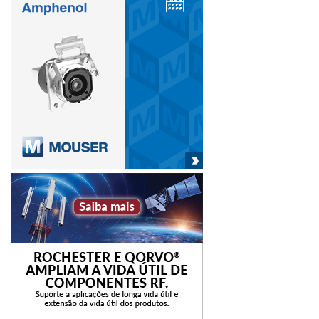
Com novas tecnologias empregadas e matérias-primas de
qualidade em seu processo fabril, é possível reduzir o
impacto ambiental de tal forma que não tragam quaisquer
prejuízos à saúde e ao meio ambiente. Assim, confere-se
não apenas segurança, mas também maior incentivo ao
desenvolvimento da sustentabilidade em todo o setor
industrial.
(*) O autor é gerente Comercial da Divisão Industrial da
Fuchs.
ambiental
atuação
impacto
Importância
industriais
lubrificantes
segmento
segredo
Segurança
Tecnologia