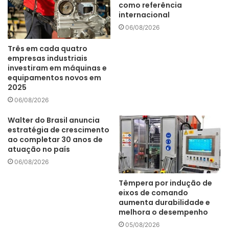
como referência
internacional
Com a contribuição da Abimaq e diversos outros parceiros,
06/08/2026
a plataforma já ultrapassa o número de 350 serviços e 100
prestadores ativos, em países de cinco continentes,
Três em cada quatro
facilitando o acesso aos mercados-alvo dessas regiões. O
empresas industriais
investiram em máquinas e
cadastro é gratuito e pode ser feito de forma rápida e fácil.
equipamentos novos em
2025
06/08/2026
Walter do Brasil anuncia
A Plataforma Brasil Exportação é operada pela ApexBrasil
estratégia de crescimento
e consiste em uma comunidade digital, que reúne todos os
ao completar 30 anos de
atuação no país
serviços de apoio ao comércio exterior em apenas um
lugar.
06/08/2026
Têmpera por indução de
eixos de comando
aumenta durabilidade e
melhora o desempenho
Fruto da cooperação entre os governos brasileiro e
05/08/2026
britânico, a plataforma foi idealizada pelo Ministério do