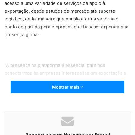
acesso a uma variedade de serviços de apoio à
exportação, desde estudos de mercado até suporte
logístico, de tal maneira que e a plataforma se torna o
ponto de partida para empresas que buscam expandir sua
presença global.
“A presença na plataforma é essencial para nos
conectarmos às empresas interessadas em exportação e
ampliar nossa atuação no setor de máquinas e
Mostrar mais
equipamentos. Ao oferecer nossos serviços na Plataforma
Brasil Exportação, ganhamos a oportunidade de ter um
diálogo direto com o público e prospectar novos
integrantes para nossas ações de promoção comercial e
inteligência”, diz a entidade em comunicado à imprensa.
Receba nossas Notícias por E-mail