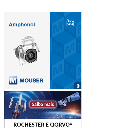
Desenvolvimento, Indústria, Comércio e Serviços (MDIC) e
tem como parceiros o Ministério das Relações Exteriores
(MRE), o Serviço Brasileiro de Apoio às Micro e Pequenas
Empresas (Sebrae), a Confederação Nacional da Indústria
(CNI) e a Confederação da Agricultura e Pecuária do Brasil
(CNA).
Para criar sua conta na plataforma, visite:
www.brasilexportacao.com.br
Abimaq
ApexBrasil
Brazil Machinery Solutions
comércio exterior