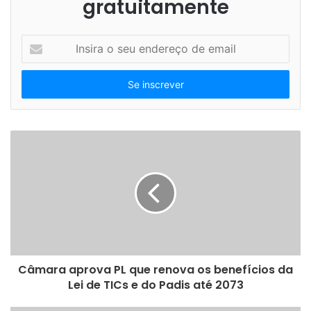
gratuitamente
Mais informações: (11) 5582-6321/6326 ou
https://abimaq.org.br/cursos/140/tecnicas-de-lideranca-
I
para-profissionais-de-chao-de-fabrica
n
s
i
r
a
o
s
e
u
e
n
d
e
r
e
Câmara aprova PL que renova os benefícios da
ç
Lei de TICs e do Padis até 2073
o
d