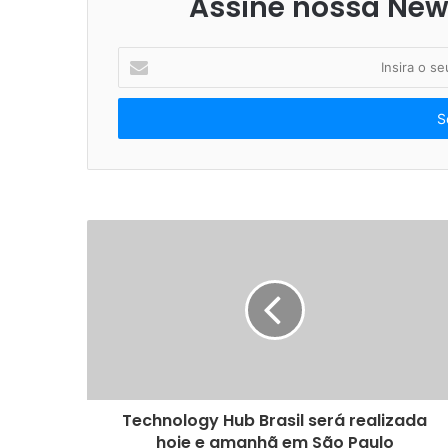
Assine nossa News
I
n
s
i
r
a
o
s
e
u
e
n
d
e
r
e
ç
o
Technology Hub Brasil será realizada
d
hoje e amanhã em São Paulo