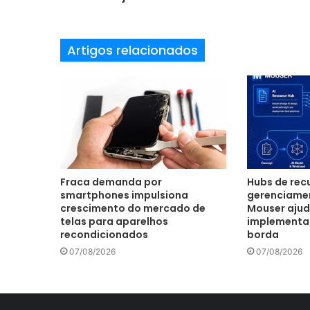
e
e
m
Artigos relacionados
a
i
l
Fraca demanda por
Hubs de recu
smartphones impulsiona
gerenciamen
crescimento do mercado de
Mouser ajud
telas para aparelhos
implementar 
recondicionados
borda
07/08/2026
07/08/2026