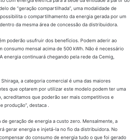
to com energia elétrica para a sede da entidade a partir do
elo de “geração compartilhada”, uma modalidade de
 possibilita o compartilhamento da energia gerada por um
 dentro da mesma área de concessão da distribuidora.
m poderão usufruir dos benefícios. Podem aderir ao
com consumo mensal acima de 500 kWh. Não é necessário
 A energia continuará chegando pela rede da Cemig,
 Shiraga, a categoria comercial é uma das maiores
tes que optarem por utilizar este modelo podem ter uma
so, acreditamos que poderão ser mais competitivos e
e produção”, destaca .
e geração de energia a custo zero. Mensalmente, a
á gerar energia e injetá-la no fio da distribuidora. No
á compensar do consumo de energia tudo o que foi gerado