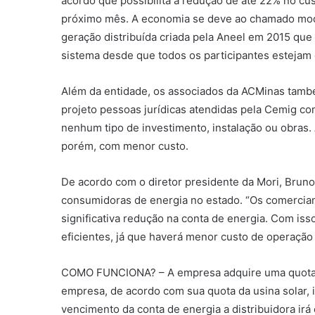
acordo que possibilita a redução de até 22% no cus
próximo mês. A economia se deve ao chamado mod
geração distribuída criada pela Aneel em 2015 que
sistema desde que todos os participantes estejam
Além da entidade, os associados da ACMinas també
projeto pessoas jurídicas atendidas pela Cemig 
nenhum tipo de investimento, instalação ou obras.
porém, com menor custo.
De acordo com o diretor presidente da Mori, Bruno
consumidoras de energia no estado. “Os comercian
significativa redução na conta de energia. Com is
eficientes, já que haverá menor custo de operação 
COMO FUNCIONA? – A empresa adquire uma quota d
empresa, de acordo com sua quota da usina solar, ir
vencimento da conta de energia a distribuidora ir