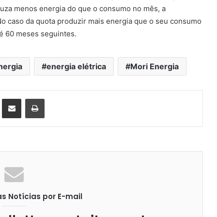
oduza menos energia do que o consumo no mês, a
. No caso da quota produzir mais energia que o seu consumo
té 60 meses seguintes.
nergia
energia elétrica
Mori Energia
st
Compartilhar via e-mail
Imprimir
 Notícias por E-mail