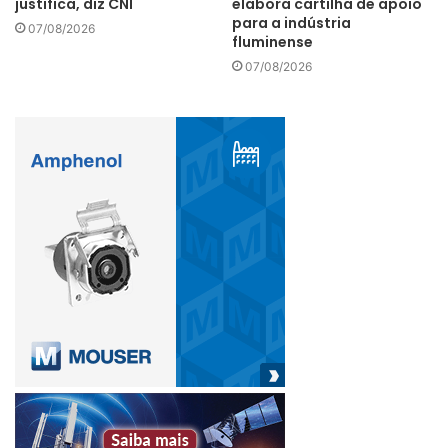
justifica, diz CNI
elabora cartilha de apoio
para a indústria
07/08/2026
Anfavea
automotiva
caminhões
fluminense
07/08/2026
crise
fabricar
Indústria
licenciar
projeções
segmento
semicondutores