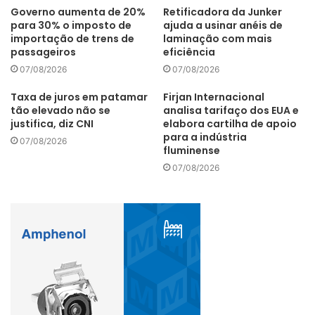
de carvão vegetal do grupo; a implantação de uma nova
Governo aumenta de 20%
Retificadora da Junker
linha de lingotamento contínuo na unidade de Juiz de Fora;
para 30% o imposto de
ajuda a usinar anéis de
importação de trens de
laminação com mais
a reforma do alto-forno e a modernização da Unidade de
passageiros
eficiência
Monlevade; e a atualização das usinas de produção de aço,
07/08/2026
07/08/2026
de serviços e das minas de ferro.
Taxa de juros em patamar
Firjan Internacional
tão elevado não se
analisa tarifaço dos EUA e
justifica, diz CNI
elabora cartilha de apoio
para a indústria
07/08/2026
Também integram o plano de investimentos a ampliação e
fluminense
a construção de uma nova planta de beneficiamento de
07/08/2026
minério de ferro na Mina de Serra Azul (em andamento), a
expansão da planta industrial da Belgo Arames, em Itaúna,
e a modernização de outras usinas da Belgo Arames no
estado (já concluídas).
ArcelorMittal Brasil
Indústria