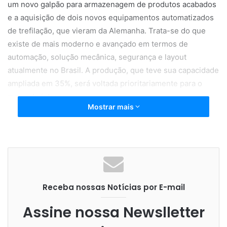
um novo galpão para armazenagem de produtos acabados
e a aquisição de dois novos equipamentos automatizados
de trefilação, que vieram da Alemanha. Trata-se do que
existe de mais moderno e avançado em termos de
automação, solução mecânica, segurança e layout
atualmente no Brasil. A produção, que teve sua capacidade
ampliada em 35%, será voltada prioritariamente para o
mercado interno.
Mostrar mais
“Com a expansão da usina, vamos reforçar o nosso
portfólio de soluções em aço para o mercado de molas,
amortecedores, parafusos, eixos, barras estabilizadoras,
Receba nossas Notícias por E-mail
fixadores e outros produtos da indústria. No caso do setor
automotivo, os novos produtos vão ser aplicados tanto em
Assine nossa Newslletter
carros populares como nos Sport Utility Vehicle (SUVs). Os