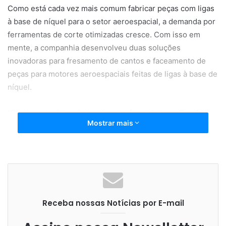
Como está cada vez mais comum fabricar peças com ligas
à base de níquel para o setor aeroespacial, a demanda por
ferramentas de corte otimizadas cresce. Com isso em
mente, a companhia desenvolveu duas soluções
inovadoras para fresamento de cantos e faceamento de
peças para motores aeroespaciais feitas de ligas à base de
níquel.
“O substrato de cerâmica da nova fresa de topo CoroMill
Mostrar mais
316 possibilita um processo de corte diferente das
ferramentas de metal duro tradicional”, explica Tiziana Pro,
gerente de Produto Global (fresas de topo inteiriças) na
Sandvik Coromant. “Nossa exclusiva classe S1KU foi
desenvolvida para propiciar usinagem superior de ligas à
base de níquel e é apoiada pela geometria negativa que
Receba nossas Notícias por E-mail
oferece uma aresta de corte resistente.”