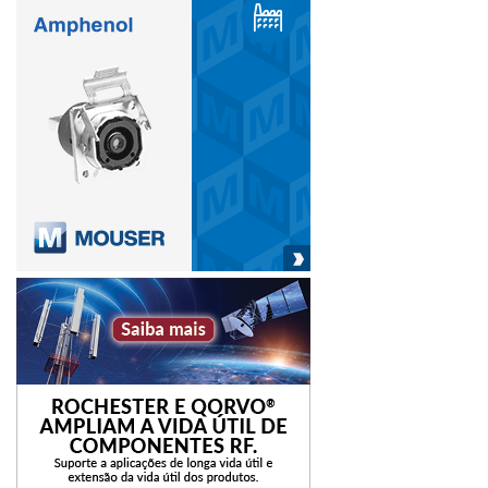
Neste ano, o Ministério do Meio Ambiente (MMA) já
repassou ao BNDES R$ 580 milhões do FNMC para
utilização pelo Fundo Clima. Atualmente a carteira total do
fundo conta com mais de 860 operações de
financiamentos aprovados que somam mais de R$ 700
milhões, alavancando quase R$ 2 bilhões em
investimentos. Neste ano, o aporte será direcionado
prioritariamente para investimentos em Saneamento e
recuperação de Resíduos Sólidos. O objetivo é melhorar a
qualidade de vida da população, com foco em urbanização,
meio ambiente e condições sanitárias.