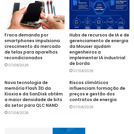
programa Fundo Clima viabiliza o financiamento
reembolsável de recursos do Fundo Nacional de Mudanças
Climáticas (FNMC), em linha com o Plano Anual de
Aplicação de Recursos estabelecido pelo Comitê Gestor
do FNMC.
Fraca demanda por
Hubs de recursos de IA e de
smartphones impulsiona
gerenciamento de energia
crescimento do mercado
da Mouser ajudam
de telas para aparelhos
engenheiros a
recondicionados
implementar IA industrial
de borda
O Fundo Clima já destinou recursos para apoiar o
07/08/2026
07/08/2026
desenvolvimento do VLT do Rio de Janeiro, a geração de
energia a partir de biogás no Aterro de Caeiras, em São
Nova tecnologia de
Riscos climáticos
Paulo, e o financiamento para implantação de painéis
memória Flash 3D da
influenciam formação de
Kioxia e da SanDisk obtém
preços e gestão dos
solares para mais de 800 pessoas físicas e
a maior densidade de bits
contratos de energia
microempresas, entre outras ações. Cada projeto pode
do setor para QLC NAND
07/08/2026
receber no máximo R$ 30 milhões a cada 12 meses,
07/08/2026
através de financiamentos concedidos pelo BNDES nos
modelos Finame ou Finem.