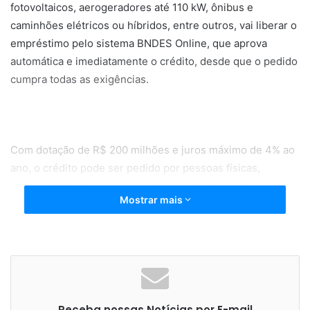
fotovoltaicos, aerogeradores até 110 kW, ônibus e
caminhões elétricos ou híbridos, entre outros, vai liberar o
empréstimo pelo sistema BNDES Online, que aprova
automática e imediatamente o crédito, desde que o pedido
cumpra todas as exigências.
Com dotação de R$ 200 milhões e juros máximo de 4% ao
ano, o crédito pode ser pedido por pessoas físicas,
microempreendedores individuais e micro e pequenas
Mostrar mais
empresas que queiram adquirir equipamentos que
contribuam para a redução de emissões de gases de efeito
estufa. A linha já está disponível nas instituições
financeiras e permanecerá até o dia 14 de dezembro. Entre
junho de 2018 e julho de 2020, esse mesmo subprograma
desembolsou todo o recurso disponível anteriormente
Receba nossas Notícias por E-mail