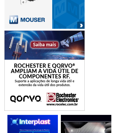
país signatário do Acordo de Paris para colaborar com a
meta global de redução de emissões de gases do efeito
estufa). A questão da eficiência energética também
envolve a incorporação das boas práticas ambientais,
sociais e de governança (agenda AGS) pelas empresas no
Brasil e no mundo como uma questão de sobrevivência no
longo prazo.
BNDES
concessão
crédito
Eficiência
energética
garantias
instituições
investimentos
recursos
workshops