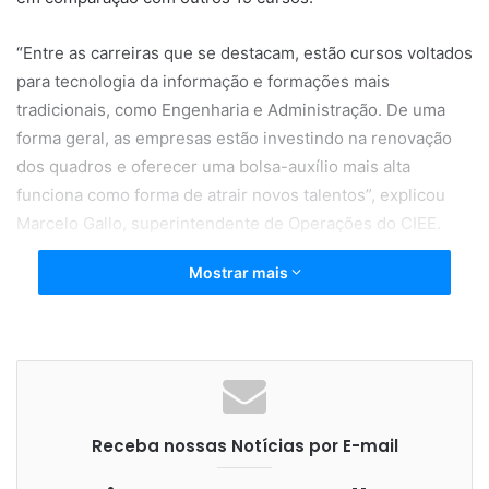
“Entre as carreiras que se destacam, estão cursos voltados
para tecnologia da informação e formações mais
tradicionais, como Engenharia e Administração. De uma
forma geral, as empresas estão investindo na renovação
dos quadros e oferecer uma bolsa-auxílio mais alta
funciona como forma de atrair novos talentos”, explicou
Marcelo Gallo, superintendente de Operações do CIEE.
Mostrar mais
VARIAÇÃO REGIONAL – Ainda de acordo com a pesquisa,
as quantias variam conforme a região em que a vaga está
disponível. Os valores mais elevados de bolsa-auxílio são
pagos na região da Grande São Paulo, onde um estudante
de Ciências Econômicas chega a receber R$ 1.829,52
mensais. Por outro lado, a região Norte concentra os
Receba nossas Notícias por E-mail
menores valores. Para quem cursa Serviço Social em
Manaus, o benefício pago pelas empresas costuma girar