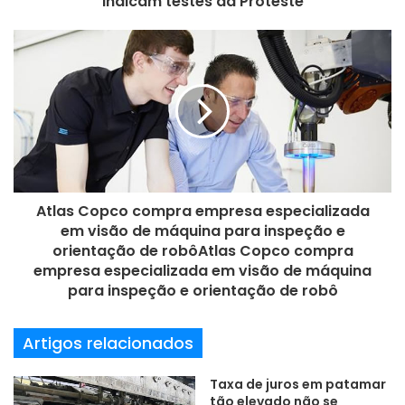
indicam testes da Proteste
883,96
o
d
14) Publicidade e Propaganda – R$ 874,50
e
15) Psicologia – 871,86
e
16) Serviço Social – R$ 848,32
m
17) Letras – R$ 824,56
a
i
18) Enfermagem – R$ 804,98
l
19) Pedagogia – R$ 780,11
20) Tecnologia em Gestão de Recursos Humanos – R$
777,70
Atlas Copco compra empresa especializada
em visão de máquina para inspeção e
Fonte: Ipesi
orientação de robôAtlas Copco compra
empresa especializada em visão de máquina
para inspeção e orientação de robô
Engenharia
Estágio
Artigos relacionados
Taxa de juros em patamar
tão elevado não se