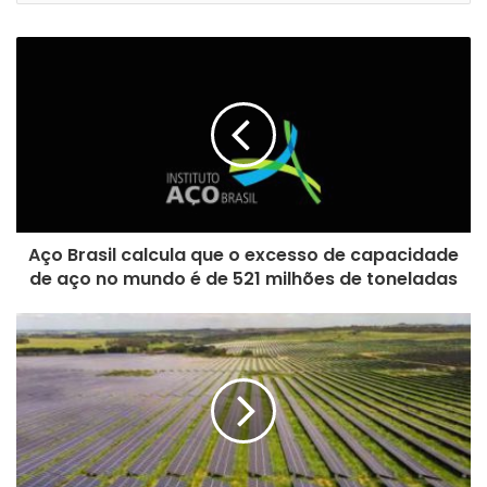
a
o
s
e
u
e
n
d
e
r
e
Aço Brasil calcula que o excesso de capacidade
ç
de aço no mundo é de 521 milhões de toneladas
o
d
e
e
m
a
i
l