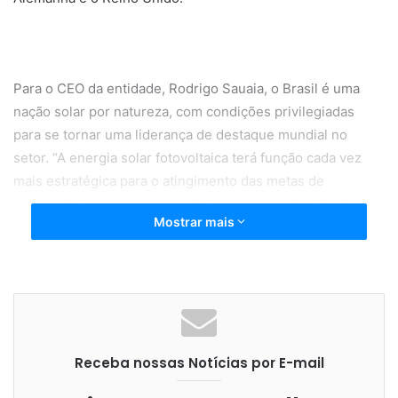
Para o CEO da entidade, Rodrigo Sauaia, o Brasil é uma
nação solar por natureza, com condições privilegiadas
para se tornar uma liderança de destaque mundial no
setor. “A energia solar fotovoltaica terá função cada vez
mais estratégica para o atingimento das metas de
desenvolvimento socioeconômico e sustentável do Brasil
Mostrar mais
e dos demais países. Irá ajudar fortemente na recuperação
da economia após a pandemia, sendo a fonte renovável
que mais gera empregos no planeta”, comenta.
Receba nossas Notícias por E-mail
Segundo o relatório da Irena, o setor de energia renovável
gerou 11,5 milhões empregos no mundo em 2019, com a