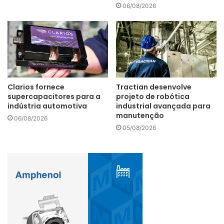
06/08/2026
Brasil
empregos
Clarios fornece
Tractian desenvolve
supercapacitores para a
projeto de robótica
energia solar fotovoltaica
Irena
indústria automotiva
industrial avançada para
manutenção
06/08/2026
05/08/2026