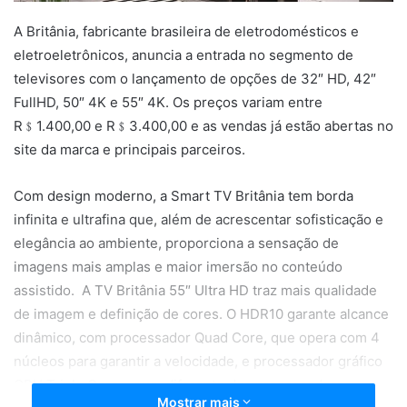
A Britânia, fabricante brasileira de eletrodomésticos e
eletroeletrônicos, anuncia a entrada no segmento de
televisores com o lançamento de opções de 32″ HD, 42″
FullHD, 50″ 4K e 55″ 4K. Os preços variam entre
R﹩1.400,00 e R﹩3.400,00 e as vendas já estão abertas no
site da marca e principais parceiros.
Com design moderno, a Smart TV Britânia tem borda
infinita e ultrafina que, além de acrescentar sofisticação e
elegância ao ambiente, proporciona a sensação de
imagens mais amplas e maior imersão no conteúdo
assistido. A TV Britânia 55″ Ultra HD traz mais qualidade
de imagem e definição de cores. O HDR10 garante alcance
dinâmico, com processador Quad Core, que opera com 4
núcleos para garantir a velocidade, e processador gráfico
GPU Triple Core – que, diferente dos processadores
Mostrar mais