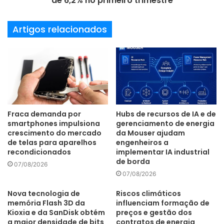
de 6,2% no primeiro trimestre
anúncios que estão por vir para a marca. Para essa
campanha, estamos investindo na comunicação digital e
Artigos relacionados
nos PDVs para atingir o cliente final com a ajuda da nossa
garota-propaganda Ivete Sangalo, que em breve vai
anunciar mais algumas novidades para o mercado”,
comenta Cristiane Clausen, diretora geral da Britânia.
Fraca demanda por
Hubs de recursos de IA e de
A EMPRESA
– Fundada em 1956, em Curitiba (PR), a
smartphones impulsiona
gerenciamento de energia
crescimento do mercado
da Mouser ajudam
Britânia iniciou suas atividades com a fabricação de
de telas para aparelhos
engenheiros a
fogões, fogareiros e móveis metálicos e, logo após, a
recondicionados
implementar IA industrial
produção e comercialização de eletrodomésticos.
de borda
07/08/2026
Atualmente, são 5 mil colaboradores diretos entre as
07/08/2026
sedes em Curitiba (PR), Joinville (SC) e Manaus (AM).
Nova tecnologia de
Riscos climáticos
memória Flash 3D da
influenciam formação de
Kioxia e da SanDisk obtém
preços e gestão dos
Britânia
eletroeletrônicos
a maior densidade de bits
contratos de energia