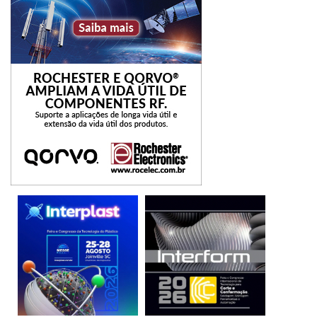
pitch-gramado-summit-2020.pdf
Inscrições Elevator Pitch – Etapa final
Data: Até 30 de outubro de 2020
Link:
https://ccbc.org.br/sp-elevator-pitch/
Regulamento:
https://ccbc.org.br/wp-
content/uploads/2020/05/Regulamento-SPEP-2020.pdf