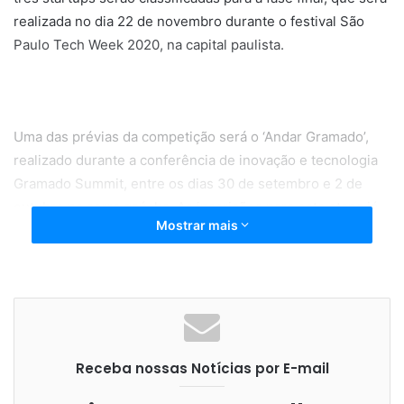
realizada no dia 22 de novembro durante o festival São
Paulo Tech Week 2020, na capital paulista.
Uma das prévias da competição será o ‘Andar Gramado’,
realizado durante a conferência de inovação e tecnologia
Gramado Summit, entre os dias 30 de setembro e 2 de
outubro na serra gaúcha. As inscrições para esta etapa já
Mostrar mais
estão abertas e podem ser feitas até o dia 14 de agosto no
site
https://ccbc.org.br/sp-elevator-pitch/
.
“Ao realizar prévias em outras cidades, estamos abrindo a
Receba nossas Notícias por E-mail
oportunidade para que mais startups se inscrevam e tenha
a experiência de um pitch de elevador”, comenta o diretor