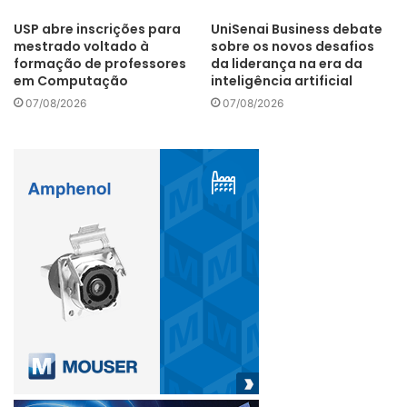
oportunidade de passar por uma imersão no ecossistema
USP abre inscrições para
UniSenai Business debate
de tecnologia, validação e escalabilidade no Canadá.
mestrado voltado à
sobre os novos desafios
formação de professores
da liderança na era da
em Computação
inteligência artificial
07/08/2026
07/08/2026
SERVIÇO
Inscrições Elevator Pitch – Andar Gramado
Data: Até 14 de agosto de 2020
Link:
https://ccbc.org.br/sp-elevator-pitch/
Regulamento:
https://ccbc.org.br/wp-
content/uploads/2020/05/regulamento-oficial-elevator-