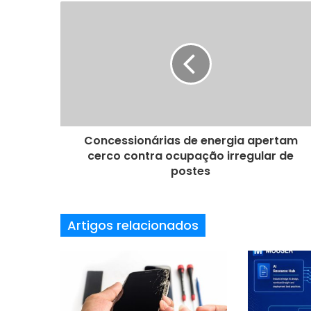
e
u
e
n
d
e
r
e
ç
o
Concessionárias de energia apertam
d
cerco contra ocupação irregular de
e
postes
e
m
a
Artigos relacionados
i
l