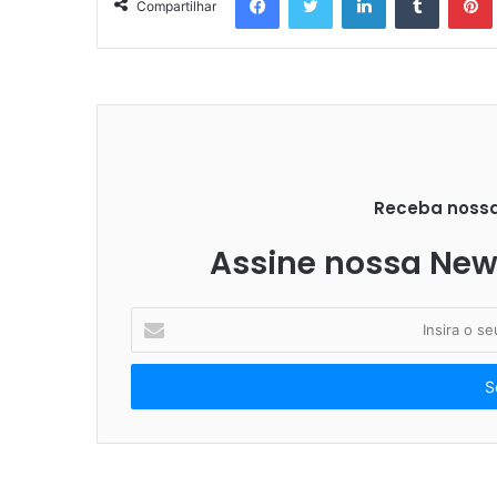
Compartilhar
Receba nossas
Assine nossa News
I
n
s
i
r
a
o
s