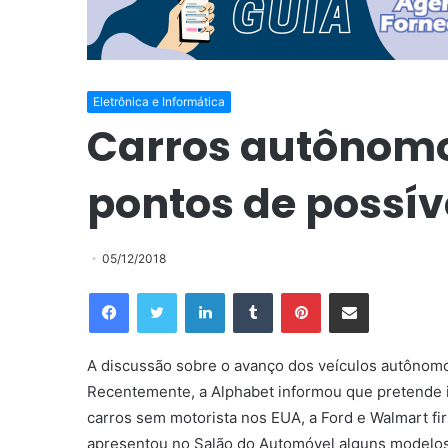
Eletrônica e Informática
Carros autônomo
pontos de possív
05/12/2018
Facebook
Twitter
Linkedin
Tumblr
Pinterest
Compartilhar via e-mail
A discussão sobre o avanço dos veículos autônomo
Recentemente, a Alphabet informou que pretende in
carros sem motorista nos EUA, a Ford e Walmart fir
apresentou no Salão do Automóvel alguns modelos