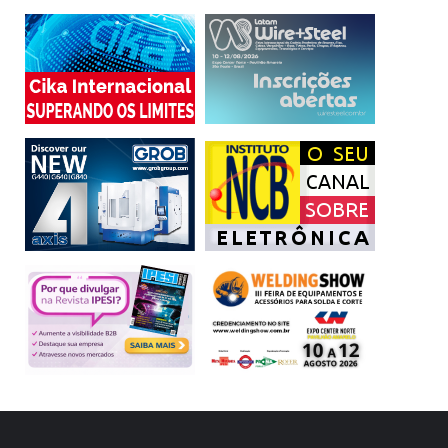
financiador de energias renováveis do mundo, com
créditos que somam cerca de US$ 35 bilhões no período
de 2004 a 2022. Desde o ano 2000, a instituição financiou
cerca de 70% do aumento de capacidade de geração do
país, correspondentes a 78,8 GW adicionais, dos quais
86% de fontes renováveis.
ArcelorMittal
BNDES
Casa dos Ventos
complexo eólico
Ventos de Santos Antônio