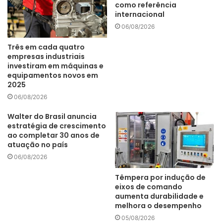
como referência
renováveis”, disse.
internacional
06/08/2026
Três em cada quatro
“O avanço da implantação deste projeto é um marco
empresas industriais
investiram em máquinas e
importante para a ArcelorMittal, porque está em linha com
equipamentos novos em
o nosso objetivo global de ser carbono neutro até 2050 e
2025
reduzir em 25% as emissões específicas até 2030. O
06/08/2026
Complexo Eólico Babilônia Centro vai assegurar energia
Walter do Brasil anuncia
limpa e contribuir para a descarbonização das operações
estratégia de crescimento
da empresa no Brasil. O investimento em energia
ao completar 30 anos de
atuação no país
renovável é fundamental para uma economia de baixo
06/08/2026
carbono e um futuro sustentável”, afirma Jefferson De
Paula, presidente da ArcelorMittal Brasil e CEO Aços
Têmpera por indução de
Longos e Mineração Latam.
eixos de comando
aumenta durabilidade e
melhora o desempenho
05/08/2026