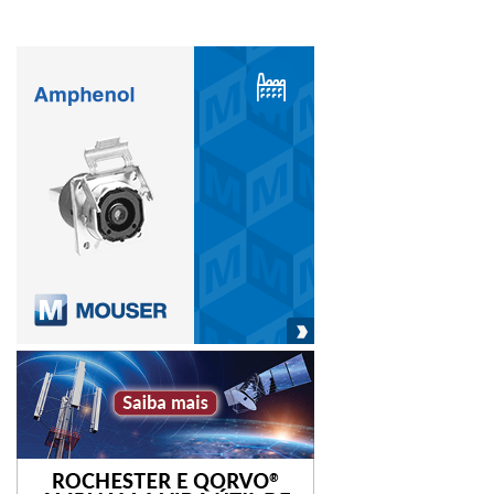
Há previsão que sejam criados 1.500 postos de trabalho
diretos e 3.000 indiretos durante a fase de implantação do
empreendimento. Após a conclusão, o complexo eólico
deverá empregar diretamente 80 funcionários e
indiretamente outros 150 trabalhadores.
O diretor-executivo da Casa dos Ventos, Lucas Araripe,
destaca os efeitos multiplicadores que o investimento em
energias renováveis tem na economia local. “Nossos
projetos eólicos no semiárido brasileiro são motores de
mudança social: geram empregos, intensificam a economia
e potencializam a arrecadação municipal; essas ações
transformam a realidade das regiões, promovendo o
desenvolvimento sustentável e melhorando a qualidade de
vida das comunidades”, complementa.