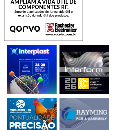
Uma rede de média tensão levará a energia produzida
pelos aerogeradores à subestação coletora do Babilônia
Centro. A partir daí, a conexão com o Sistema Interligado
Nacional será feita por uma linha de transmissão de
aproximadamente 17 km até a subestação Ourolândia II,
que já está em operação.
ENERGIA RENOVÁVEL – Por gerar energia elétrica a partir
de uma fonte limpa, o complexo eólico evitará a emissão
anual de aproximadamente 950 mil toneladas de Co2 na
atmosfera. Dados da organização de pesquisas
BloombergNEF apontam o BNDES como o maior