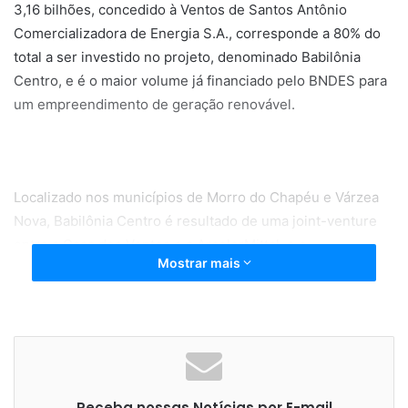
3,16 bilhões, concedido à Ventos de Santos Antônio
Comercializadora de Energia S.A., corresponde a 80% do
total a ser investido no projeto, denominado Babilônia
Centro, e é o maior volume já financiado pelo BNDES para
um empreendimento de geração renovável.
Localizado nos municípios de Morro do Chapéu e Várzea
Nova, Babilônia Centro é resultado de uma joint-venture
entre a Casa dos Ventos e a ArcelorMittal, e o
Mostrar mais
empreendimento será responsável pelo abastecimento de
aproximadamente 40% do consumo elétrico da
ArcelorMittal no Brasil. Com 123 aerogeradores, uma
capacidade instalada de 553,5 MW e geração de energia
estimada em 267 MW médios, o complexo permitirá que a
ArcelorMittal Brasil seja autoprodutora de energia por
Receba nossas Notícias por E-mail