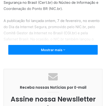
Segurança no Brasil (Cert.br) do Núcleo de Informação e
Coordenação do Ponto BR (NIC.br).
A publicação foi lançada ontem, 7 de fevereiro, no evento
do Dia da Internet Segura, promovido pelo NIC.br, pelo
Comitê Gestor da Internet no Brasil (CGI.br) e pela
Safernet Brasil. Na ocasião, o NIC.br também lançou o
perfil Internet Segura BR no Instagram, que reúne de
Mostrar mais
forma didática diversas orientações sobre segurança no
ambiente digital.
No Brasil, navegar pelas redes sociais está entre as
atividades online mais realizadas por usuários da Internet
com 10 anos ou mais – em 2021, 81% deles acessaram
Receba nossas Notícias por E-mail
essas plataformas, segundo a edição mais recente da TIC
Domicílios, pesquisa do Centro Regional de Estudos para o
Assine nossa Newslletter
Desenvolvimento da Sociedade da Informação (Cetic.br),