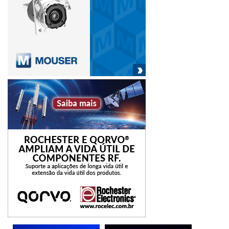
procedimentos para recuperação do acesso, se
necessário.
Cuidado com aplicativos de terceiros – Apps de jogos,
testes de personalidade e edição de imagens podem
capturar suas informações pessoais, fotos, histórico de
navegação e lista de contatos para usos diversos e
abusivos. Pense bem antes de dar acessos e leia os
termos de uso e privacidade.
– Ajuste as configurações de segurança e privacidade das
plataformas – elas ajudam a definir quais informações são
compartilhadas sobre você e como seus dados são
tratados. Configure suas redes sociais de forma que se
sinta confortável, procurando o equilíbrio entre exposição,
segurança e privacidade.
– Cuidado com o que curte ou compartilha – Suas