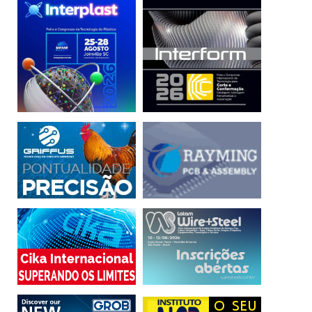
interações sociais, como curtidas e compartilhamentos,
dizem muito sobre você, pois demonstram seu apoio
àquele conteúdo. Se o conteúdo for indevido, isso pode
gerar consequências, inclusive judiciais.
– Respeite a privacidade alheia – Evite falar sobre as
ações, hábitos e rotina de outras pessoas. pense como
elas se sentiriam se aquilo se tornasse público. Peça
também autorização antes de postar imagens em que
outros apareçam ou de compartilhar postagens alheias.
Acesso
aplicativo
conta
online
postar
privacidade
reputação
seguidores
Segurança