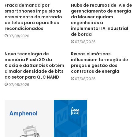
– Pense bem antes de postar – Nas redes sociais as
Fraca demanda por
Hubs de recursos de IA e de
smartphones impulsiona
gerenciamento de energia
informações se propagam rapidamente e, depois que algo
crescimento do mercado
da Mouser ajudam
é divulgado, dificilmente pode ser apagado ou controlado.
de telas para aparelhos
engenheiros a
Lembre-se: uma vez postado, sempre postado.
recondicionados
implementar IA industrial
de borda
07/08/2026
07/08/2026
– Seja seletivo ao aceitar seguidores – Quanto maior sua
rede, maior a exposição de seus dados, postagens e lista
Nova tecnologia de
Riscos climáticos
de contatos. Isso aumenta o risco de abuso dessas
memória Flash 3D da
influenciam formação de
Kioxia e da SanDisk obtém
preços e gestão dos
informações. Configure sua conta como privada, quando
a maior densidade de bits
contratos de energia
possível, e verifique a identidade da pessoa antes de
do setor para QLC NAND
07/08/2026
aceitá-la em sua rede.
07/08/2026
– Proteja o acesso à sua conta – Crie senhas fortes e ative
a verificação em duas etapas; ative alertas e notificações
de tentativas de acesso em suas contas, redobrando a
atenção com contas que dão acesso a outras; se alguma
conta sua foi invadida: troque a senha e siga os