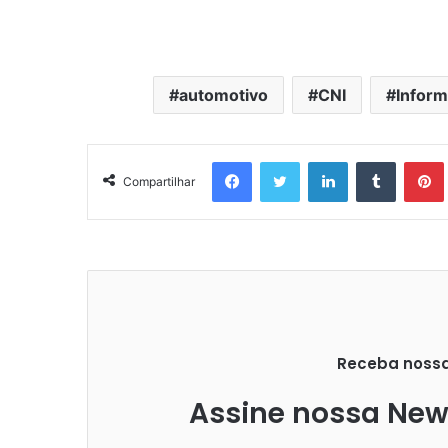
automotivo
CNI
Inform
Facebook
Twitter
Linkedin
Tumblr
Pintere
Compartilhar
Receba nossas
Assine nossa News