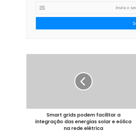
I
n
s
i
r
a
o
s
e
u
e
n
d
e
r
e
ç
o
Smart grids podem facilitar a
d
integração das energias solar e eólica
e
na rede elétrica
e