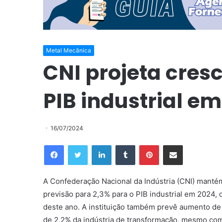
Metal Mecânica
CNI projeta cres
PIB industrial e
16/07/2024
Facebook
Twitter
Linkedin
Tumblr
Pinterest
Compartilhar via e-mail
A Confederação Nacional da Indústria (CNI) manté
previsão para 2,3% para o PIB industrial em 2024,
deste ano. A instituição também prevê aumento de
de 2,2% da indústria de transformação, mesmo com