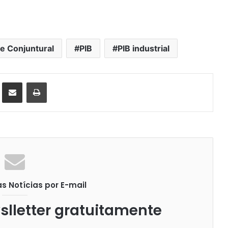
e Conjuntural
PIB
PIB industrial
st
Compartilhar via e-mail
Imprimir
 Notícias por E-mail
lletter gratuitamente