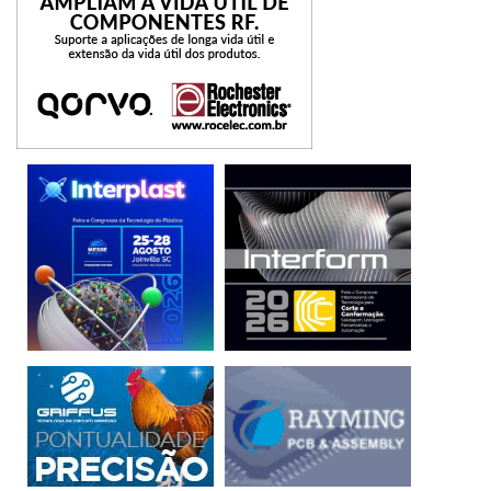
Brasiliano Interisk, Sandra Alves, sobre “A importância da
Gestão de Riscos para o Gestor de Segurança”; seguida
pela do presidente da mesma instituição, Antônio Celso
Brasiliano, intitulada “A Importância de Construir Cenários
de Riscos para a Área de Segurança Privada e Pública”; e,
finalizando, um workshop restrito a todos os profissionais
que sejam certificados pela Ceas.
SERVIÇO:
Cobrase – Congresso Brasileiro de Segurança
22 de maio, das 9h às 18h15
23 de maio, das 9h às 19h15
24 de maio, das 9h às 12h30
Mapeamento de Vulnerabilidade em Segurança
Empresarial
Dia 22 de maio, das 9h às 12h