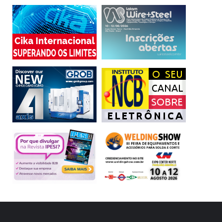
1º Congresso ESS de Segurança e Hospitalidade
23 de maio, das 9h às 13h
24 de maio, das 9h às 13h
1º Encontro Internacional de Profissionais Certificados
Ceas
Dia 24 de maio, das 14h às 18h
Programação completa:
www.exposec.com.br
Local:
São Paulo Expo Exhibition & Convention Center
Rodovia dos Imigrantes, km 1,5 – São Paulo (SP)