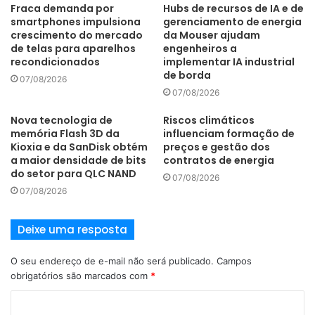
Fraca demanda por
Hubs de recursos de IA e de
“Mentir faz parte da comunicação humana. Detectar
smartphones impulsiona
gerenciamento de energia
crescimento do mercado
da Mouser ajudam
mentiras que podem nos prejudicar é bom para os
de telas para aparelhos
engenheiros a
negócios de qualquer empresa e para saúde dos
recondicionados
implementar IA industrial
relacionamentos pessoais e profissionais”, explica. Feil,
de borda
07/08/2026
que também é mestre em Operações Militares, espera que
07/08/2026
ao final de sua apresentação, cada profissional na plateia
Nova tecnologia de
Riscos climáticos
esteja melhor capacitado em ler as pessoas com intuito de
memória Flash 3D da
influenciam formação de
evitar relacionamentos baseados em mentiras, incluindo
Kioxia e da SanDisk obtém
preços e gestão dos
a maior densidade de bits
contratos de energia
colocá-las inadvertidamente em cargos importantes.
do setor para QLC NAND
07/08/2026
07/08/2026
O Cobrase será abrangente a um grande número de áreas
de interesse em segurança, como métodos e técnicas,
Deixe uma resposta
serviço público e privado, redes corporativas, tecnologia
aplicada, geração de inteligência, gestão, centros de
O seu endereço de e-mail não será publicado.
Campos
compra, rede hoteleira, cidades e edifícios inteligentes,
obrigatórios são marcados com
*
estudos de caso e Internet das Coisas.