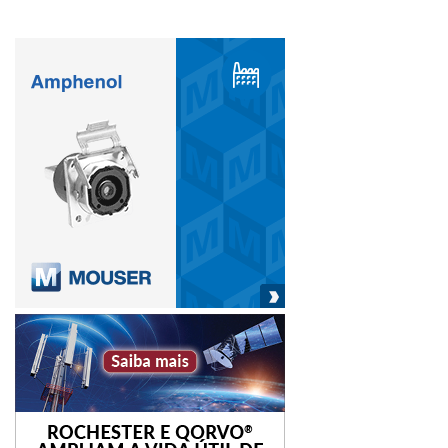
eliminação ou atenuação de riscos.
Nos dias 23 e 24 de maio, das 9h às 13h, a ESS – Escola
Superior de Segurança promove, em parceria com a Cipa
Fiera Milano, o 1º Congresso ESS de Segurança e
Hospitalidade, com enfoque em hospitais, shopping
centers e hotéis. Entre as apresentações previstas, estão
planos de contingência em grandes catástrofes, plano
diretor alinhado com a segurança, integração entre órgãos
públicos para a segurança no entorno das instalações. Até
o momento, estão confirmados palestrantes do Hospital
das Clínicas, Albert Einstein, Beneficência Portuguesa,
shoppings Eldorado e Vila Olímpia.
E no dia 24 de maio, das 14h às 18h, acontece o 1º
Encontro Internacional de Profissionais Certificados Ceas.
A primeira palestra é da diretora de Relacionamento da