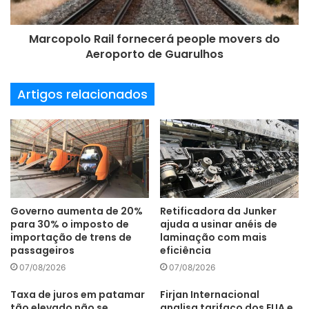
pandemia. Após recuo em julho, as exportações reagiram
em agosto, com alta de 23,9% sobre o mês anterior. Ao
Marcopolo Rail fornecerá people movers do
todo foram 29,4 mil autoveículos embarcados, 5,5% a mais
Aeroporto de Guarulhos
que em agosto do ano passado. O segmento de caminhões
é outro que colhe bons resultados, mesmo em meio à
Artigos relacionados
carência de certos insumos. A produção de 15 mil
unidades cresceu 1,1% sobre julho, enquanto as vendas de
13 mil unidades representaram alta de 8,1% sobre o mês
anterior.
abastecimento
Anfavea
crise
Governo aumenta de 20%
Retificadora da Junker
para 30% o imposto de
ajuda a usinar anéis de
Desempenho
licenciamento
importação de trens de
laminação com mais
passageiros
eficiência
montadoras
Produção
07/08/2026
07/08/2026
semicondutores
situação
Taxa de juros em patamar
Firjan Internacional
tão elevado não se
analisa tarifaço dos EUA e