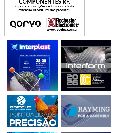
plataformas de experiência colaborativa e de simulação.
Elas são, de fato, fundamentais para catalisar a inovação e
o desenvolvimento de soluções mais longevas nestes
novos tempos. Outro aprendizado, portanto, é
necessidade de que cada vez mais as empresas,
pesquisadores e startups reforcem e ampliem o uso de
ferramentas colaborativas, em busca de soluções mais
assertivas para seus desafios diários.
Se é verdade que o coronavírus colocou a indústria
mundial em xeque, também é verdadeiro afirmar que este
ambiente em desordem reforçou o papel de algumas
propostas e oportunidades. Não por acaso, o último ano foi
bastante prolífico em apresentar grandes casos de
sucesso, com companhias dos mais diversos segmentos
ganhando espaço à medida que conseguiam responder às
novas realidades de suas indústrias por meio do uso da