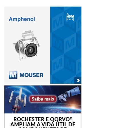
intercorrências em suas redes de negócios.
De modo muito prático, a adoção de ferramentas digitais
colaborativas torna mais fácil a tarefa de identificar onde
estão acontecendo os gargalos e atrasos por conta de
fronteiras fechadas ou quantos navios estão parados no
mar, entre outros. Além do mais, o uso dessas soluções
também simplifica o trabalho para reequilibrar o trabalho
das equipes e até mesmo como otimizar a ocupação das
linhas de produção, caso seja necessário. Ou seja, a
tecnologia traz como grande benefício a possibilidade de
processar rapidamente informações complexas,
fornecendo respostas com uma agilidade vital para o
ambiente atual.
É possível dizer que a pandemia da Covid-19 deixou ainda
mais clara a ideia de que o futuro está no uso de