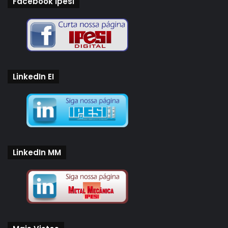
Facebook Ipesi
da Dassault Systèmes.
conexões
covid
crise
efeitos
LinkedIn EI
Indústria
Inovação
pandemia
redes
sanitária
Tecnologia
virtuais
LinkedIn MM