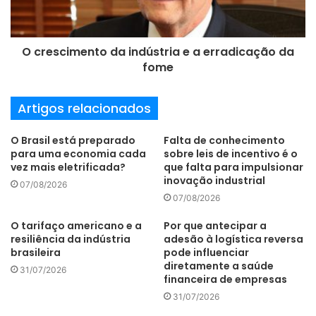
desconhecidos, mas que possivelmente estão por vir. O
modelo de manufatura tradicional, com empresas
operando com sistemas computadorizados de décadas
O crescimento da indústria e a erradicação da
passadas e pouca análise de dados, se tornou
fome
insustentável para os negócios atuais, trazendo inúmeros
riscos para as operações.
Artigos relacionados
Isso porque, em um mundo cada vez mais orientado por
O Brasil está preparado
Falta de conhecimento
dados, ter os registros e análises sempre à mão, em uma
para uma economia cada
sobre leis de incentivo é o
plataforma que entregue assertividade e visibilidade às
vez mais eletrificada?
que falta para impulsionar
inovação industrial
análises, tem se mostrado uma característica
07/08/2026
07/08/2026
imprescindível para que as companhias tenham condições
de compreender as mudanças e contextos ao redor de
O tarifaço americano e a
Por que antecipar a
resiliência da indústria
adesão à logística reversa
suas cadeias de suprimento e de produção. Em outras
brasileira
pode influenciar
palavras, a digitalização é um ingrediente-chave para que
diretamente a saúde
31/07/2026
as empresas possam se antecipar à dinâmica de constante
financeira de empresas
transformação dos negócios, seja em termos de
31/07/2026
tendências de consumo ou em relação às possíveis