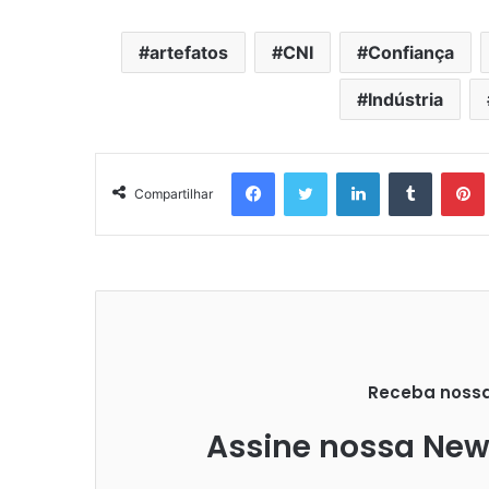
artefatos
CNI
Confiança
Indústria
Facebook
Twitter
Linkedin
Tumblr
Pintere
Compartilhar
Receba nossas
Assine nossa News