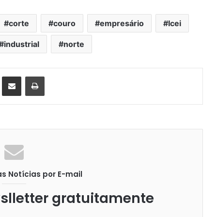
corte
couro
empresário
Icei
industrial
norte
st
Compartilhar via e-mail
Imprimir
 Notícias por E-mail
lletter gratuitamente