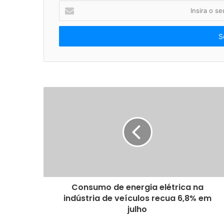
I
n
s
i
r
a
o
s
e
u
e
n
d
e
r
e
ç
o
Consumo de energia elétrica na
d
indústria de veículos recua 6,8% em
e
julho
e