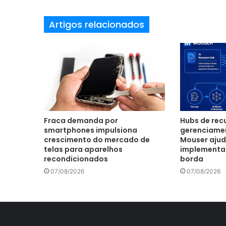
m
a
Artigos relacionados
i
l
Fraca demanda por
Hubs de recu
smartphones impulsiona
gerenciamen
crescimento do mercado de
Mouser ajud
telas para aparelhos
implementar 
recondicionados
borda
07/08/2026
07/08/2026