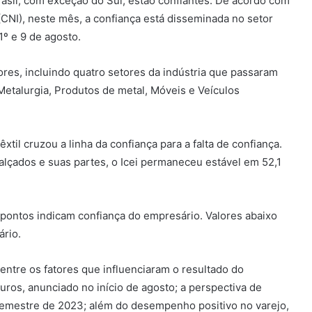
rasil, com exceção do Sul, estão confiantes. De acordo com
(CNI), neste mês, a confiança está disseminada no setor
1º e 9 de agosto.
res, incluindo quatro setores da indústria que passaram
 Metalurgia, Produtos de metal, Móveis e Veículos
xtil cruzou a linha da confiança para a falta de confiança.
alçados e suas partes, o Icei permaneceu estável em 52,1
0 pontos indicam confiança do empresário. Valores abaixo
ário.
entre os fatores que influenciaram o resultado do
juros, anunciado no início de agosto; a perspectiva de
 semestre de 2023; além do desempenho positivo no varejo,