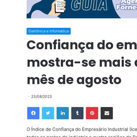
Eletrônica e Informática
Confiança do emp
mostra-se mais 
mês de agosto
23/08/2023
Facebook
Twitter
Linkedin
Tumblr
Pinterest
Compartilhar via e-mail
O Índice de Confiança do Empresário Industrial (Ic