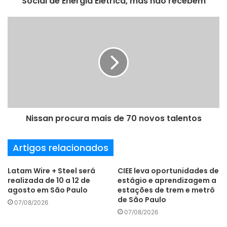
Social de Energia Elétrica, mas não recebem
o
d
e
e
m
a
i
l
Nissan procura mais de 70 novos talentos
Artigos relacionados
Latam Wire + Steel será
CIEE leva oportunidades de
realizada de 10 a 12 de
estágio e aprendizagem a
agosto em São Paulo
estações de trem e metrô
de São Paulo
07/08/2026
07/08/2026