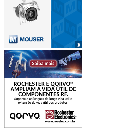
sustentáveis em um mercado tecnológico em expansão.
Em junho, o Amazonas registrou o total de 536 mil
empregos formais, com acréscimo de 5.199 ante abril, com
crescimento de 2,03% em relação a maio deste ano e
3,39% quando comparado com junho de 2023.
ar-condicionado
Cieam
climatização
seca
temperaturas recordes