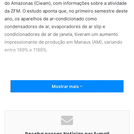
do Amazonas (Cieam), com informações sobre a atividade
da ZFM. O estudo aponta que, no primeiro semestre deste
ano, os aparelhos de ar-condicionado como
condensadores de ar, evaporadores de ar slip e
condicionadores de ar de janela, tiveram um aumento
impressionante de produção em Manaus (AM), variando
entre 169% e 1188%.
“A combinação devastadora de seca histórica e
Mostrar mais
temperaturas recordes têm elevado a demanda por ar-
condicionado a patamares sem precedentes em
componentes como condensadores e evaporadores de ar
split”, observa Luiz Augusto Rocha, presidente do Cieam.
“Este fenômeno reflete não apenas a necessidade urgente
de climatização, mas também a crescente consciência das
Receba nossas Notícias por E-mail