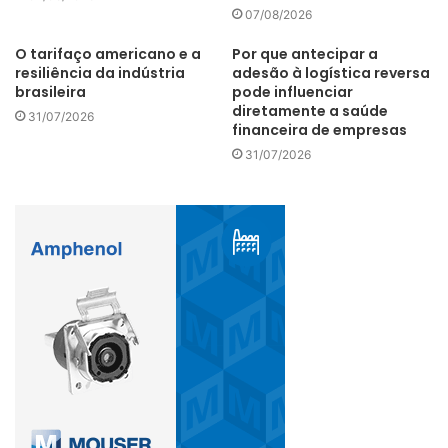
viabiliza a entrada dos dispositivos e evita muitos
07/08/2026
problemas legais.
O tarifaço americano e a
Por que antecipar a
resiliência da indústria
adesão à logística reversa
brasileira
pode influenciar
diretamente a saúde
31/07/2026
financeira de empresas
No caso de conectores de fios a norma básica é UL
31/07/2026
486A/B. Trata-se de regras do padrão de segurança que
descreve os requisitos para conectores de fio e terminais
de solda usados com condutores elétricos. O objetivo
deste padrão é garantir que os conectores de fio forneçam
conexões seguras e confiáveis sob diversas condições. A
normatização abrange aspectos importantes como
resistência mecânica, condutividade elétrica e resistência
a fatores ambientais como temperatura e corrosão. As
exigências garantem que os conectores sejam robustos e
adequados para uso prolongado.