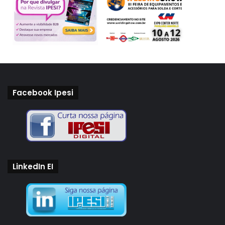
Por fim a Osha (Occupational Safety and Health
Administration) impõe que os produtos, como os
conectores elétricos, satisfaçam a normas de segurança
no local de trabalho.
Facebook Ipesi
Nas suas certificações e padrões, os norte-americanos,
que se caracterizam por possuir regramentos rigorosos,
também adotam até referências estrangeiras como a CSA
(Canadian Standards Association). Várias dessas normas
exigidas frequentemente apresentam diferenças das
LinkedIn EI
similares brasileiras (como ABNT), o que demanda a
adaptação dos produtos e processos.