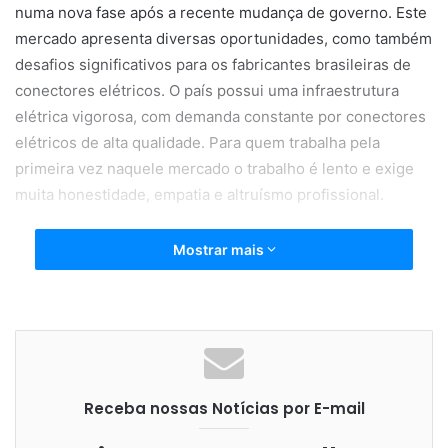
numa nova fase após a recente mudança de governo. Este
mercado apresenta diversas oportunidades, como também
desafios significativos para os fabricantes brasileiras de
conectores elétricos. O país possui uma infraestrutura
elétrica vigorosa, com demanda constante por conectores
elétricos de alta qualidade. Para quem trabalha pela
primeira vez naquele mercado o trabalho é lento e exige
muita honestidade, empatia e altruísmo profissional.
Mostrar mais
A expansão do setor de energias renováveis tem
aumentado a demanda naquele ambiente principalmente
de conectores elétricos específicos para painéis solares,
turbinas eólicas e outras tecnologias limpas. O aumento
também da frota de veículos elétricos nos Estados Unidos
Receba nossas Notícias por E-mail
indiretamente elevará mais ainda a procura por conectores