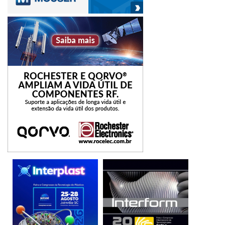
A marca UL, realmente, é muito reconhecida e transmite
confiança tanto aos parceiros comerciais quanto aos
consumidores. Ela indica sobretudo que o produto é
confiável e principalmente seguro, porque garante que os
conectores passaram por testes e atendem rigorosos
padrões de segurança, características que reduzem riscos
de curtos-circuitos, choques elétricos e incêndios, além
de outras situações de perigo.
CERTIFICAÇÕES DIVERSAS –
Uma outra certificação
relevante, a Ansi (American National Standards Institute)
define para produtos elétricos alguns padrões de
desempenho e segurança. A conformidade com normas
Ansi é exigida com bastante frequência nos contratos de