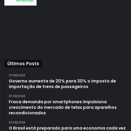
será integrado.
Todos os conectores precisam ser produzidos com
materiais resistentes e de alta qualidade e oferecer uma
excelente condutividade elétrica e resistência à corrosão.
É muito importante para a aplicação se certificar se o
Últimos Posts
conector suporta os níveis de corrente e tensão
necessários. Este cuidado é imprescindível para prevenir o
07/08/2026
aquecimento excessivo ou futuras quebras.
Governo aumenta de 20% para 30% o imposto de
importação de trens de passageiros
07/08/2026
Fraca demanda por smartphones impulsiona
crescimento do mercado de telas para aparelhos
Também é indispensável verificar a capacidade de o
recondicionados
conector resistir a fatores externos, como temperaturas
07/08/2026
extremas, poeira, umidade, e vibração, especialmente
O Brasil está preparado para uma economia cada vez