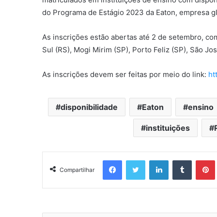
do Programa de Estágio 2023 da Eaton, empresa gl
As inscrições estão abertas até 2 de setembro, co
Sul (RS), Mogi Mirim (SP), Porto Feliz (SP), São J
As inscrições devem ser feitas por meio do link:
ht
disponibilidade
Eaton
ensino
instituições
Facebook
Twitter
Linkedin
Tumblr
Pintere
Compartilhar