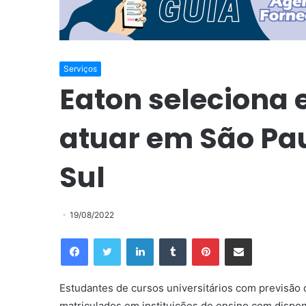
Serviços
Eaton seleciona 
atuar em São Pau
Sul
19/08/2022
Facebook
Twitter
Linkedin
Tumblr
Pinterest
Compartilhar via e-mail
Estudantes de cursos universitários com previsão 
matriculados em instituições de ensino com dispon