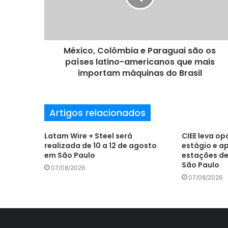
e
r
e
ç
o
México, Colômbia e Paraguai são os
d
países latino-americanos que mais
e
importam máquinas do Brasil
e
m
a
Artigos relacionados
i
l
Latam Wire + Steel será
CIEE leva o
realizada de 10 a 12 de agosto
estágio e a
em São Paulo
estações de
São Paulo
07/08/2026
07/08/2026