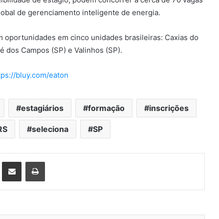
obal de gerenciamento inteligente de energia.
m oportunidades em cinco unidades brasileiras: Caxias do
osé dos Campos (SP) e Valinhos (SP).
tps://bluy.com/eaton
estagiários
formação
inscrições
RS
seleciona
SP
st
Compartilhar via e-mail
Imprimir