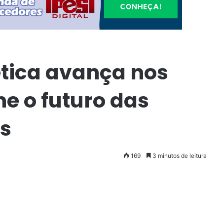
ética avança nos
ne o futuro das
as
169
3 minutos de leitura