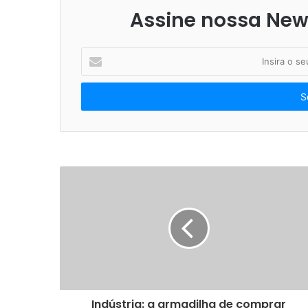
Assine nossa News
I
n
s
i
r
a
o
s
e
u
e
n
d
e
r
e
ç
o
Indústria: a armadilha de comprar