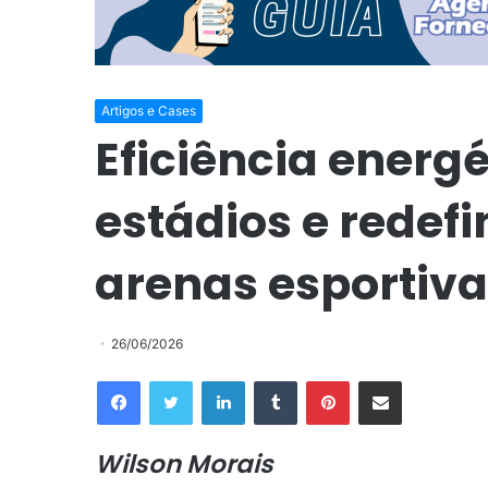
Artigos e Cases
Eficiência energ
estádios e redefi
arenas esportiv
26/06/2026
Facebook
Twitter
Linkedin
Tumblr
Pinterest
Compartilhar via e-mail
Wilson Morais