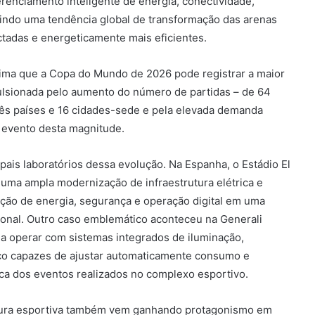
renciamento inteligente de energia, conectividade,
letindo uma tendência global de transformação das arenas
ctadas e energeticamente mais eficientes.
tima que a Copa do Mundo de 2026 pode registrar a maior
ulsionada pelo aumento do número de partidas – de 64
três países e 16 cidades-sede e pela elevada demanda
m evento desta magnitude.
ais laboratórios dessa evolução. Na Espanha, o Estádio El
uma ampla modernização de infraestrutura elétrica e
uição de energia, segurança e operação digital em uma
cional. Outro caso emblemático aconteceu na Generali
 a operar com sistemas integrados de iluminação,
ico capazes de ajustar automaticamente consumo e
a dos eventos realizados no complexo esportivo.
rutura esportiva também vem ganhando protagonismo em