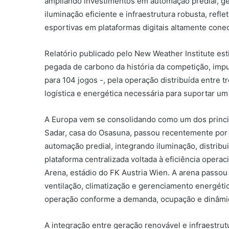
ampliando investimentos em automação predial, ge
iluminação eficiente e infraestrutura robusta, ref
esportivas em plataformas digitais altamente cone
Relatório publicado pelo New Weather Institute es
pegada de carbono da história da competição, imp
para 104 jogos -, pela operação distribuída entre 
logística e energética necessária para suportar u
A Europa vem se consolidando como um dos princip
Sadar, casa do Osasuna, passou recentemente por 
automação predial, integrando iluminação, distrib
plataforma centralizada voltada à eficiência opera
Arena, estádio do FK Austria Wien. A arena passou
ventilação, climatização e gerenciamento energét
operação conforme a demanda, ocupação e dinâmic
A integração entre geração renovável e infraest