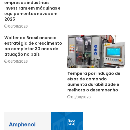
empresas industriais
investiram em máquinas e
equipamentos novos em
2025
Para garantirem a preservação dos empregos, muitos
06/08/2026
empresários foram obrigados a reduzir a jornada de
trabalho com diminuição proporcional dos salários ou
Walter do Brasil anuncia
estratégia de crescimento
suspenderem os contratos. O estudo da CNI revela que
ao completar 30 anos de
56% dos empresários recorreram aos programas oficiais
atuação no país
do governo federal e 53% renegociaram com
06/08/2026
fornecedores.
Têmpera por indução de
eixos de comando
aumenta durabilidade e
melhora o desempenho
05/08/2026
Os dados mostram que praticamente todos (96%) os
empresários consideram importante a empresa adotar
medidas de segurança contra o coronavírus, como uso de