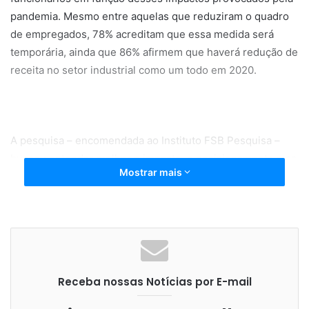
pandemia. Mesmo entre aquelas que reduziram o quadro
de empregados, 78% acreditam que essa medida será
temporária, ainda que 86% afirmem que haverá redução de
receita no setor industrial como um todo em 2020.
A pesquisa – encomendada ao Instituto FSB Pesquisa –
buscou entender melhor o impacto, o posicionamento e as
Mostrar mais
perspectivas dos empresários do setor industrial em meio
à crise provocada pela pandemia da covid-19. Para 77%
dos entrevistados, a situação da doença é muito grave
(35%) ou grave (42%) no Brasil. O levantamento mostra,
ainda, que três em cada quatro executivos diminuíram ou
paralisaram a produção. E que 22% das empresas só têm
Receba nossas Notícias por E-mail
condições financeiras de manter as atividades em
funcionamento por mais 1 mês, enquanto outros 45%