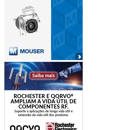
máscara e distanciamento mínimo entre as pessoas. Igual
percentual afirmou que, mesmo no cenário pós-
isolamento a empresa continuará adotando medidas de
combate ao novo coronavírus.
As três ações que devem ser incorporadas às rotinas de
98% das indústrias são a disponibilização de materiais de
higiene pessoal, os esforços adicionais de limpeza e
higienização do ambiente de trabalho e dos equipamentos
individuais e a oferta de materiais de higiene pessoal e de
proteção individual, como máscaras e luvas.
A pesquisa foi feita por telefone, com 1.017 executivos
industriais de todas as regiões do Brasil entre os dias 15 e
25 de maio, com intervalo de confiança de 95%. A margem