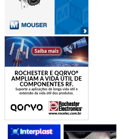
ecossistemas.
Na programação, painéis de “Como e porque inovar no
Brasil”, com apresentações de André Maciel (Softbank
Latin America), Mitsuru Nakayama (CEO da Brazil Venture
Capital) e Francisco Jardim (CEO da SP Ventures), e
discussões com grupos de empresas japonesas (Sompo
Seguros, Mitsui & Co. Brasil e Yamaha Motor do Brasil) e
brasileiras, respectivamente, moderadas pela KPMG e
Plug and Play Brazil. Haverá ainda o relato de cases da
Ambev (Bruno Stefani), Truckpad (Carlos Mira), Checklist
Fácil (Maurício Fragoso), Everis NTT Data (Roberto
Celestino Pereira) e Caixa (Luis Felipe Bismarchi), além da
participação da Associação Brasileira de Startups (Amure
Pinho).
A Jetro, com a analista Tatiana Nagamine, aproveita
também o encontro para apresentar seus programas de