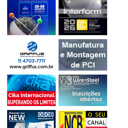
fomento para levar empresas brasileiras ao Japão por
meio do Invest Japan. Já o diretor Kenji Kainuma abordará
aspectos de propriedade intelectual relacionadas às
startups no Japão. “O Brasil é um oásis de oportunidades
para nós, sobretudo pelo longo histórico de
relacionamento econômico e social. Por isso é
fundamental termos bons parceiros no país”, diz o diretor-
presidente da Jetro São Paulo.
De acordo com o estudo Global R&D Funding Forecast, os
gastos com P&D devem crescer 3,6% em todo o mundo em
2019, totalizando US$ 2,3 trilhões. E, segundo o Índice
Global de Inovação (IGI), o Brasil ocupa a 66ª posição entre
as nações mais inovadoras do planeta, em lista liderada
pelo trio Suiça, Suécia e Estados Unidos. O Japão ficou em
15º lugar.