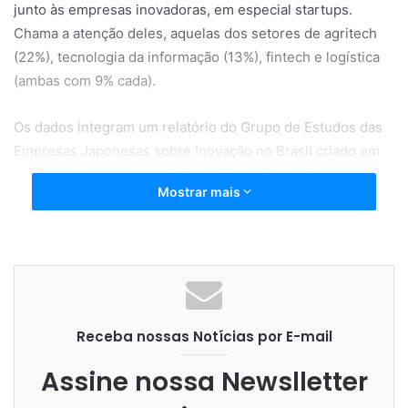
junto às empresas inovadoras, em especial startups.
Chama a atenção deles, aquelas dos setores de agritech
(22%), tecnologia da informação (13%), fintech e logística
(ambas com 9% cada).
Os dados integram um relatório do Grupo de Estudos das
Empresas Japonesas sobre Inovação no Brasil criado em
maio último pela Japan External Trade Organization (Jetro)
Mostrar mais
em parceria com as empresas que integram o Grupo de
Trabalho de Inovação da Câmara de Comércio e Indústria
Japonesa no Brasil, que reúne 35 empresas que atuam no
país. Além das quatro áreas citadas, os nipônicos têm
interesse nos setores de mobilidade, health tech e
infraestrutura (todos com 6%). Outros, como biotecnologia,
Receba nossas Notícias por E-mail
marketing, retailtech e security (com 3%) também são
mencionados.
Assine nossa Newslletter