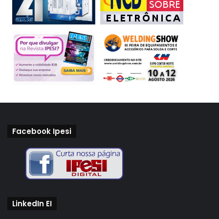
SERVIÇO:
Primeiro Grande Encontro de Inovação Aberta Brasil-
Japão
Data: 18 de novembro de 2019
Horário: das 14 às 18 horas (vagas limitadas por meio de
confirmações com a Jetro pelo e-mail sao-
seminar@jetro.go.jp)
Local: Japan House São Paulo
Endereço: Avenida Paulista, 52, São Paulo
Informações:
Facebook Ipesi
https://www.jetro.go.jp/brazil/topics/446610.html
investidores
Japão
Jetro
startups
LinkedIn EI