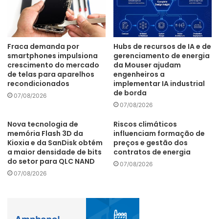
um reposicionamento do mercado de trabalho. Isso não
quer dizer que as pessoas vão perder seus empregos.
Novos trabalhos, novos ofícios e novas funções surgirão
em função da IA.”
Fraca demanda por
Hubs de recursos de IA e de
smartphones impulsiona
gerenciamento de energia
crescimento do mercado
da Mouser ajudam
de telas para aparelhos
engenheiros a
Brasil
Capacidade
empresas
recondicionados
implementar IA industrial
de borda
07/08/2026
especialistas
funções
geração
07/08/2026
IEEE
produtividade
setores
Nova tecnologia de
Riscos climáticos
memória Flash 3D da
influenciam formação de
usinas
Kioxia e da SanDisk obtém
preços e gestão dos
a maior densidade de bits
contratos de energia
do setor para QLC NAND
07/08/2026
07/08/2026