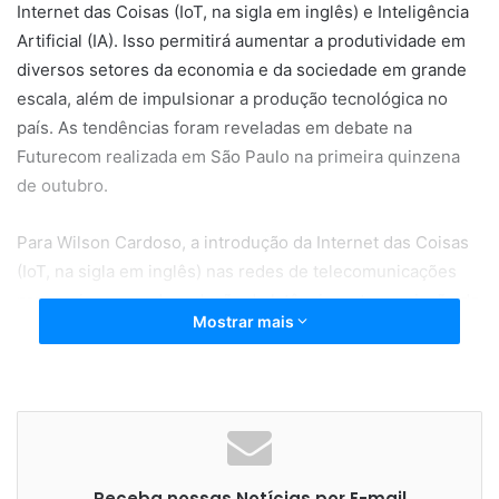
Internet das Coisas (IoT, na sigla em inglês) e Inteligência
Artificial (IA). Isso permitirá aumentar a produtividade em
diversos setores da economia e da sociedade em grande
escala, além de impulsionar a produção tecnológica no
país. As tendências foram reveladas em debate na
Futurecom realizada em São Paulo na primeira quinzena
de outubro.
Para Wilson Cardoso, a introdução da Internet das Coisas
(IoT, na sigla em inglês) nas redes de telecomunicações
proporciona grande redução de latência na transmissão de
Mostrar mais
dados e o desenvolvimento de novas capacidades em
termos de conectividade. “Isso vai desde sensores
simples utilizados na agricultura até câmeras que
transmitem imagens em alta resolução com baixa latência”,
ilustra Cardoso. “No 5G, em uma única rede temos todas
as conexões possíveis e necessárias, seja para a indústria,
Receba nossas Notícias por E-mail