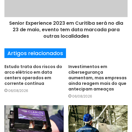
de produtos fotovoltaicos que a Eternit vem
desenvolvendo, cujo mais recente lançamento para o
mercado foi a telha de concreto Tégula Solar (primeiro
Senior Experience 2023 em Curitiba será no dia
modelo fotovoltaico comercializado pela empresa a partir
23 de maio, evento tem data marcada para
de agosto de 2021).
outras localidades
Artigos relacionados
Ambas as linhas utilizam um processo de fabricação único
Estudo trata dos riscos do
Investimentos em
no mercado, que permite que o módulo de captação de
arco elétrico em data
cibersegurança
centers operados em
aumentam, mas empresas
energia solar seja integrado às telhas, obtendo alto
corrente contínua
ainda reagem mais do que
desempenho mesmo em temperaturas elevadas. Por esta
antecipam ameaças
06/08/2026
inovação, a Eternit recebeu o registro de patente verde
06/08/2026
pelo Instituto Nacional da Propriedade Industrial (Inpi),
detendo o direito exclusivo de exploração comercial da
tecnologia no Brasil.