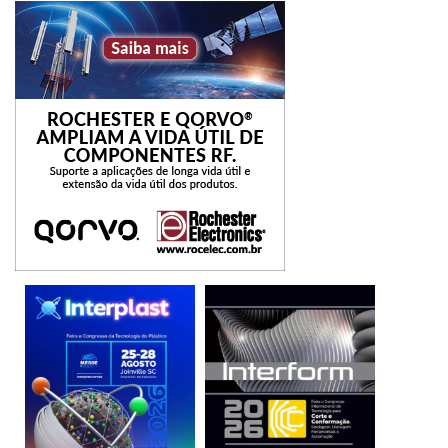
modificações na estrutura, uma vez que o peso da telha
permanece praticamente o mesmo com as células
fotovoltaicas aplicadas.
Por conta de sua potência superior ao modelo de
concreto, consegue gerar maior quantidade de energia por
telha. “Com essa potência, 4 a 6 telhas já podem atender
as necessidades de uma casa pequena. Ainda, as telhas
fotovoltaicas não agregam peso à estrutura, mas conferem
durabilidade e resistência”, explica Luiz Lopes, gerente de
Desenvolvimento de Novos Negócios da Eternit.
Eternit
fibrocimento
Fotovoltaica