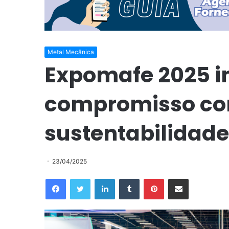
Metal Mecânica
Expomafe 2025 in
compromisso co
sustentabilidad
23/04/2025
Facebook
Twitter
Linkedin
Tumblr
Pinterest
Compartilhar via e-mail