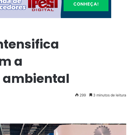
tensifica
m a
e ambiental
299
3 minutos de leitura