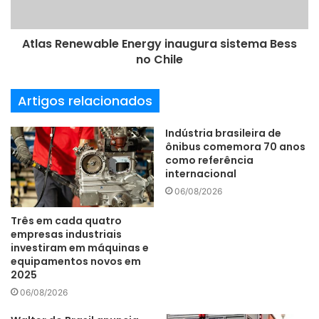
Expomafe 2025
Atlas Renewable Energy inaugura sistema Bess
no Chile
Datas: 6 a 10 de maio de 2025
Horário: Terça a sexta: 10h às 19h | Sábado: 09h às 17h
Artigos relacionados
Indústria brasileira de
Local: São Paulo Expo – Rod. dos Imigrantes, km 1,5
ônibus comemora 70 anos
como referência
Credenciamento:
www.expomafe.com.br
internacional
06/08/2026
automação
CNCs
M80VA
Três em cada quatro
empresas industriais
investiram em máquinas e
M830VW
Mitsubishi Electric
equipamentos novos em
2025
softwares inteligentes
06/08/2026