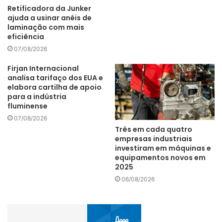
Retificadora da Junker
ajuda a usinar anéis de
capacidade instalada
CNI
laminação com mais
eficiência
faturamento real
indicadores da indústria
07/08/2026
salarial real
Firjan Internacional
analisa tarifaço dos EUA e
elabora cartilha de apoio
para a indústria
fluminense
07/08/2026
Três em cada quatro
empresas industriais
investiram em máquinas e
equipamentos novos em
2025
06/08/2026