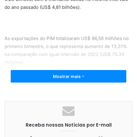
do ano passado (US$ 4,81 bilhões).
As exportações do PIM totalizaram US$ 86,56 milhões no
primeiro bimestre, o que representa aumento de 13,31%
na comparação com igual intervalo de 2022 (US$ 76.39
milhões).
Mostrar mais
Em fevereiro, as indústrias do PIM informaram a
manutenção de 110.362 postos de trabalho diretos, entre
efetivos, temporários e terceirizados. O indicador
representa variação positiva de 2,27% ante fevereiro de
Receba nossas Notícias por E-mail
2022 (107.910 trabalhadores). Com os resultados parciais
do primeiro bimestre, a média mensal de mão de obra do