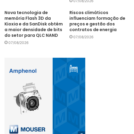
07/08/2026
Nova tecnologia de
Riscos climáticos
Bens de Informática
Eletroeletrônico
memória Flash 3D da
influenciam formação de
Kioxia e da SanDisk obtém
preços e gestão dos
exportações
faturamento
PIM
a maior densidade de bits
contratos de energia
do setor para QLC NAND
07/08/2026
Polo Industrial de Manaus
07/08/2026