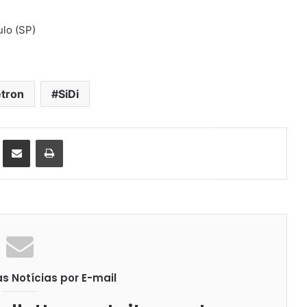
ulo (SP)
etron
SiDi
st
Compartilhar via e-mail
Imprimir
 Notícias por E-mail