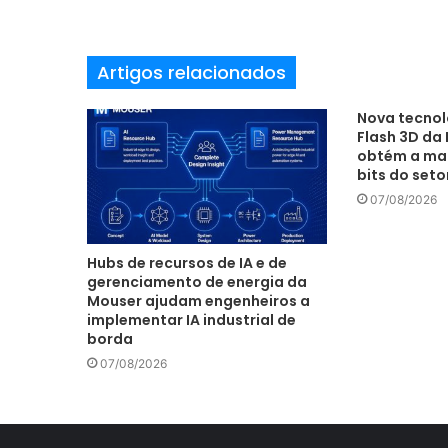
e
e
m
Artigos relacionados
a
i
l
Nova tecnol
Flash 3D da 
obtém a mai
bits do set
07/08/2026
Hubs de recursos de IA e de
gerenciamento de energia da
Mouser ajudam engenheiros a
implementar IA industrial de
borda
07/08/2026