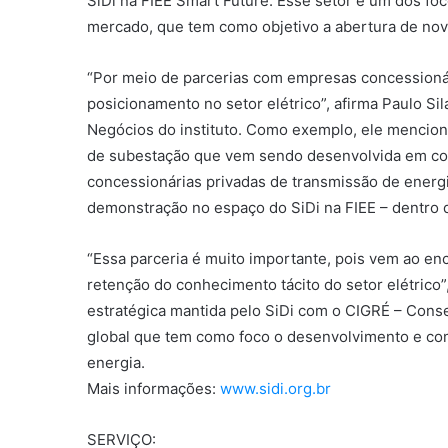
SiDi na FIEE Smart Future. Esse setor é um dos foc
mercado, que tem como objetivo a abertura de nov
“Por meio de parcerias com empresas concessionár
posicionamento no setor elétrico”, afirma Paulo S
Negócios do instituto. Como exemplo, ele mencion
de subestação que vem sendo desenvolvida em con
concessionárias privadas de transmissão de energia
demonstração no espaço do SiDi na FIEE – dentro d
“Essa parceria é muito importante, pois vem ao en
retenção do conhecimento tácito do setor elétrico”
estratégica mantida pelo SiDi com o CIGRÉ – Conse
global que tem como foco o desenvolvimento e co
energia.
Mais informações:
www.sidi.org.br
SERVIÇO: