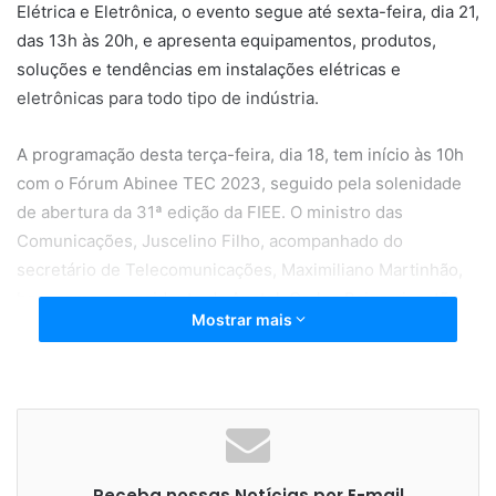
Elétrica e Eletrônica, o evento segue até sexta-feira, dia 21,
das 13h às 20h, e apresenta equipamentos, produtos,
soluções e tendências em instalações elétricas e
eletrônicas para todo tipo de indústria.
A programação desta terça-feira, dia 18, tem início às 10h
com o Fórum Abinee TEC 2023, seguido pela solenidade
de abertura da 31ª edição da FIEE. O ministro das
Comunicações, Juscelino Filho, acompanhado do
secretário de Telecomunicações, Maximiliano Martinhão,
bem como o presidente da Anatel, Carlos Baigorri, estão
Mostrar mais
confirmados nos eventos.
Os secretários Henrique Miguel (Ciência e Tecnologia para
Transformação Digital do Ministério da Ciência, Tecnologia
e Inovação); Thiago Barral (Transição Energética e
Planejamento do Ministério de Minas e Energia); e o
Receba nossas Notícias por E-mail