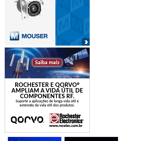
SERVIÇO
:
FIEE – Feira Internacional da Indústria Elétrica e
Eletrônica
Data
: 18 a 21 de julho de 2023
Horário
: das 13h às 20h
Mais informações
:
https://www.fiee.com.br
Abinee
digital
elétricas
eletrônicas
FIEE
Indústria