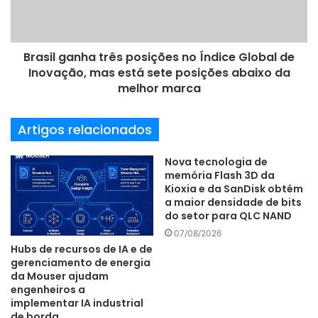
Rondônia, solidificando a parceria da Omnisys e da Thales
com um dos pilares da soberania brasileira: a defesa e
segurança de suas fronteiras”, afirma. (foto/divulgação)
Brasil ganha três posições no Índice Global de
Inovação, mas está sete posições abaixo da
melhor marca
Empresa
estação
FAB
fronteiras
inaugurou
Omnisys
Artigos relacionados
Parceria
Proteção
Segurança
Nova tecnologia de
memória Flash 3D da
trajetória
Kioxia e da SanDisk obtém
a maior densidade de bits
do setor para QLC NAND
07/08/2026
Hubs de recursos de IA e de
gerenciamento de energia
da Mouser ajudam
engenheiros a
implementar IA industrial
de borda